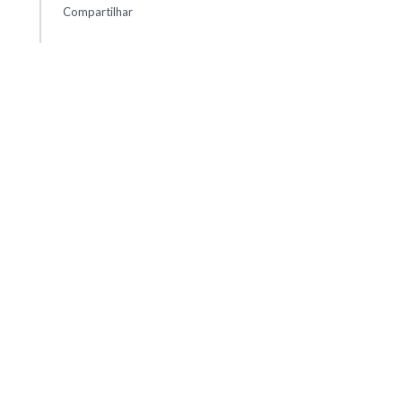
Compartilhar
Advertisement
21:57
Inês Braga Sampaio