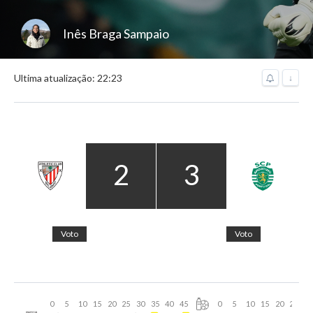
Inês Braga Sampaio
Ultima atualização: 22:23
↓
2
3
Voto
Voto
0
5
10
15
20
25
30
35
40
45
0
5
10
15
20
25
30