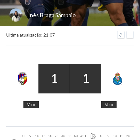
Inês Braga Sampaio
Ultima atualização: 21:07
↓
1
1
Voto
Voto
0
5
10
15
20
25
30
35
40
45
+
0
5
10
15
20
25