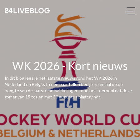
WK 2026 - Kort nieuws
In dit blog lees je het laatste nieuws rond het WK 2026 in
Nederland en België. In een paar tellen ben je helemaal op de
hoogte van de laatste ontwikkelingen rond het toernooi dat deze
zomer van 15 tot en met 30 augustus plaatsvindt.