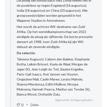
De ploeg van bondscoach Inky Zondi neemt het in
de poulefase op tegen Engeland (16 augustus),
India (18 augustus) en China (20 augustus). Alle
groepswedstrijden worden gespeeld in het
Wagener Stadion in Amstelveen.
Het wordt de achtste WK-deelname van Zuid-
Afrika. Op het wereldkampioenschap van 2022
eindigde de ploeg als vijftiende. De beste prestatie
dateert uit 1988, toen Zuid-Afrika bij zijn WK-
debuut als zevende eindigde.
De selectie
:
Taheera Augousti, Cailynn den Bakker, Stephanie
Botha, Laikén Brisset, Kayla de Waal, Morgan de
Jager (K), Jean-Leigh du Toit, Baylee Engelke,
Paris-Gail Isaacs, Ané Jansen van Vuuren,
Ongeziwe Mali, Caylin Maree, Lerato Mahole,
Shanna Mendonça, Edith Molikoe, Ntsopa
Mokoena, Hannah Pearce, Marlise van Tonder (K),
Bianca Wood, Onthatile Zulu.
bijgewerkt: 10 dagen geleden
0
Delen