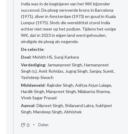
India was in de beginjaren van het WK bijzonder
succesvol. De ploeg veroverde brons in Barcelona
(1971), zilver in Amsterdam (1973) en goud in Kuala
Lumpur (1975). Sinds die wereldtitel stond India
echter niet meer op het podium. Tijdens het vorige
WK, dat in 2023 in eigen land werd gehouden,
eindigde de ploeg als negende.
De selectie
:
Doel
: Mohith HS, Suraj Karkera
Verdediging
: Jarmanpreet Singh, Harmanpreet
Singh (c), Amit Rohidas, Jugraj Singh, Sanjay, Sumit,
Yashdeep Siwach
Middenveld
: Rajinder Singh, Aditya Arjun Lalage,
Hardik Singh, Manpreet Singh, Nilakanta Sharma,
Vivek Sagar Prasad
Aanval
: Dilpreet Singh, Shilanand Lakra, Sukhjeet
Singh, Mandeep Singh, Abhishek
0
Delen