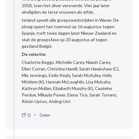
2018, toen het zilver veroverde. Vier jaar later
eindigden de Ierse vrouwen als elfde.
Ierland speelt alle groepswedstrijden in Waver. De
ploeg opent het toernooi op 16 augustus tegen
Spanje, treft twee dagen later Nieuw-Zeeland en
sluit de groepsfase op 20 augustus af tegen
gastland België.
De selectie:
Charlotte Beggs, Michelle Carey, Niamh Carey,
Ellen Curran, Christina Hamill, Sarah Hawkshaw (C),
Mia Jennings, Emily Kealy, Sarah McAuley, Holly
Micklem (K), Hannah McLoughlin, Lisa Mulcahy,
Kathryn Mullan, Elizabeth Murphy (K), Caoimhe
Perdue, Mikayla Power, Elena Tice, Sarah Torrans,
Róisín Upton, Aisling Utri.
0
Delen