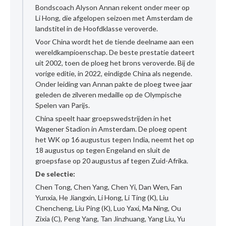
Bondscoach Alyson Annan rekent onder meer op
Li Hong, die afgelopen seizoen met Amsterdam de
landstitel in de Hoofdklasse veroverde.
Voor China wordt het de tiende deelname aan een
wereldkampioenschap. De beste prestatie dateert
uit 2002, toen de ploeg het brons veroverde. Bij de
vorige editie, in 2022, eindigde China als negende.
Onder leiding van Annan pakte de ploeg twee jaar
geleden de zilveren medaille op de Olympische
Spelen van Parijs.
China speelt haar groepswedstrijden in het
Wagener Stadion in Amsterdam. De ploeg opent
het WK op 16 augustus tegen India, neemt het op
18 augustus op tegen Engeland en sluit de
groepsfase op 20 augustus af tegen Zuid-Afrika.
De selectie:
Chen Tong, Chen Yang, Chen Yi, Dan Wen, Fan
Yunxia, He Jiangxin, Li Hong, Li Ting (K), Liu
Chencheng, Liu Ping (K), Luo Yaxi, Ma Ning, Ou
Zixia (C), Peng Yang, Tan Jinzhuang, Yang Liu, Yu