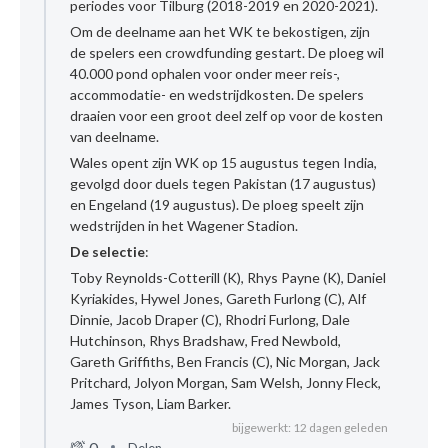
periodes voor Tilburg (2018-2019 en 2020-2021).
Om de deelname aan het WK te bekostigen, zijn
de spelers een crowdfunding gestart. De ploeg wil
40.000 pond ophalen voor onder meer reis-,
accommodatie- en wedstrijdkosten. De spelers
draaien voor een groot deel zelf op voor de kosten
van deelname.
Wales opent zijn WK op 15 augustus tegen India,
gevolgd door duels tegen Pakistan (17 augustus)
en Engeland (19 augustus). De ploeg speelt zijn
wedstrijden in het Wagener Stadion.
De selectie
:
Toby Reynolds-Cotterill (K), Rhys Payne (K), Daniel
Kyriakides, Hywel Jones, Gareth Furlong (C), Alf
Dinnie, Jacob Draper (C), Rhodri Furlong, Dale
Hutchinson, Rhys Bradshaw, Fred Newbold,
Gareth Griffiths, Ben Francis (C), Nic Morgan, Jack
Pritchard, Jolyon Morgan, Sam Welsh, Jonny Fleck,
James Tyson, Liam Barker.
bijgewerkt: 12 dagen geleden
0
Delen