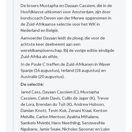
De broers Mustapha en Dayaan Cassiem, die in de
Hoofdklasse uitkomen voor Amsterdam, zijn door
bondscoach Devon van der Merwe opgenomen in
de Zuid-Afrikaanse selectie voor het WK in
Nederland en België.
Aanvoerder Dayaan leidt de ploeg, die voor de
achtste keer deelneemt aan een
wereldkampioenschap. Bij de vorige editie eindigde
Zuid-Afrika als elfde.
In de Poule C treffen de Zuid-Afrikanen in Waver
Spanje (16 augustus), Ierland (18 augustus) en
Australië (20 augustus).
De selectie:
Jared Cass, Dayaan Cassiem (C), Mustapha
Cassiem, Calvin Davis, Cullin de Jager (K), Trevor
de Lora, Brendan du Toit (K), Andrew Hobson,
Damian Knott, Tevin Kok, Zenani Kraai, Kenton
Melville, Carlon Mentoor, Ayakha Mthalane,
Samkelo Mvimbi, Hans Neethling, Senzwesihle
Ngubane, Jamie Seale, Nicholas Spooner en Luke