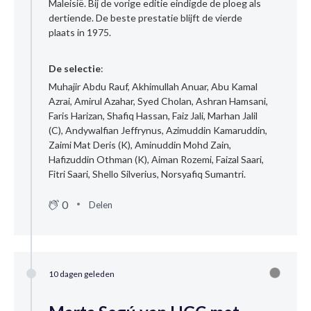
Maleisië. Bij de vorige editie eindigde de ploeg als
dertiende. De beste prestatie blijft de vierde
plaats in 1975.
De selectie
:
Muhajir Abdu Rauf, Akhimullah Anuar, Abu Kamal
Azrai, Amirul Azahar, Syed Cholan, Ashran Hamsani,
Faris Harizan, Shafiq Hassan, Faiz Jali, Marhan Jalil
(C), Andywalfian Jeffrynus, Azimuddin Kamaruddin,
Zaimi Mat Deris (K), Aminuddin Mohd Zain,
Hafizuddin Othman (K), Aiman Rozemi, Faizal Saari,
Fitri Saari, Shello Silverius, Norsyafiq Sumantri.
0
Delen
10 dagen geleden