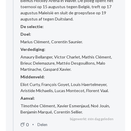
Belfius Hockey Arena in Waver. De ploeg opent het
toernooi op 15 augustus tegen België, treft op 17
augustus Maleisië en sluit de groepsfase op 19
augustus af tegen Duitsland.
De selectie:
Doel:
Marius Clément, Corentin Saunier.
Verdediging:
Amaury Bellanger, Victor Charlet, Mathis Clément,
Brieuc Delemazure, Mattéo Desgouillons, Malo
Martinache, Gaspard Xavier.
Middenveld:
Eliot Curty, François Goyet, Louis Haertelmeyer,
Aristide Michaelis, Lucas Montecot, Florent Vaal.
Aanval:
Timothée Clément, Xavier Esmenjaud, Noé Jouin,
Benjamin Marqué, Corentin Sellier.
bijgewerkt: één dag geleden
0
Delen