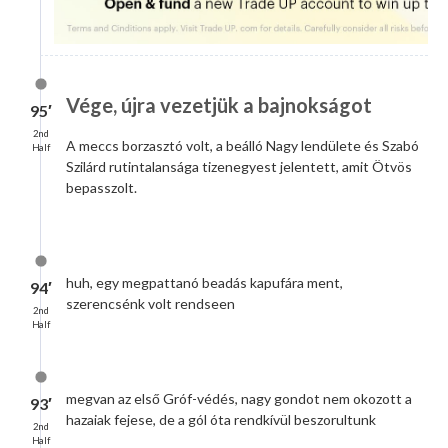
Vége, újra vezetjük a bajnokságot
95′
2nd
A meccs borzasztó volt, a beálló Nagy lendülete és Szabó
Half
Szilárd rutintalansága tizenegyest jelentett, amit Ötvös
bepasszolt.
huh, egy megpattanó beadás kapufára ment,
94′
szerencsénk volt rendseen
2nd
Half
megvan az első Gróf-védés, nagy gondot nem okozott a
93′
hazaiak fejese, de a gól óta rendkívül beszorultunk
2nd
Half