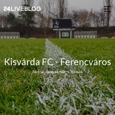
Kisvárda FC - Ferencváros
Férfi labdarúgás, NBI, 5. forduló