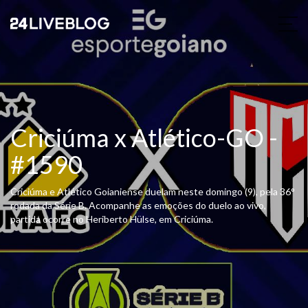
Criciúma x Atlético-GO -
#1590
Criciúma e Atlético Goianiense duelam neste domingo (9), pela 36°
rodada da Série B. Acompanhe as emoções do duelo ao vivo,
partida ocorre no Heriberto Hülse, em Criciúma.