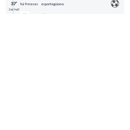
37′
há 9 meses
esportegoiano
2nd Half
CRICIÚMA
GOL DO CRICIÚMA
Jhonata Robert cabeceia após cruzamento do meio
e encobre o goleiro Paulo Vitor.
0
Compartilhar
35′
há 9 meses
esportegoiano
2nd Half
ATLÉTICO-GO
ALTERAÇÃO
SAI: Federico Martinez
ENTRA: Ezequiel HAM