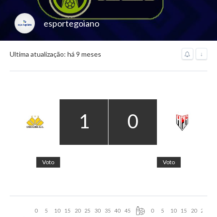
esportegoiano
Ultima atualização: há 9 meses
↓
1
0
Voto
Voto
0
5
10
15
20
25
30
35
40
45
0
5
10
15
20
25
30