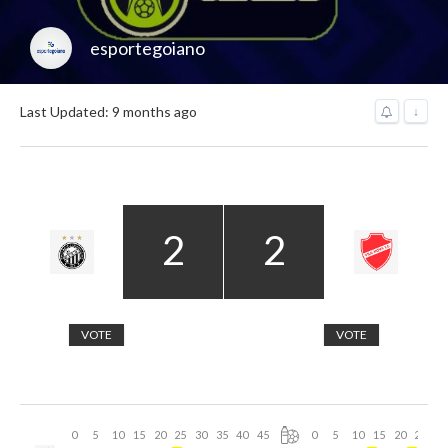
esportegoiano
Last Updated: 9 months ago
↓
2
2
VOTE
VOTE
0
5
10
15
20
25
30
35
40
45
0
5
10
15
20
25
30