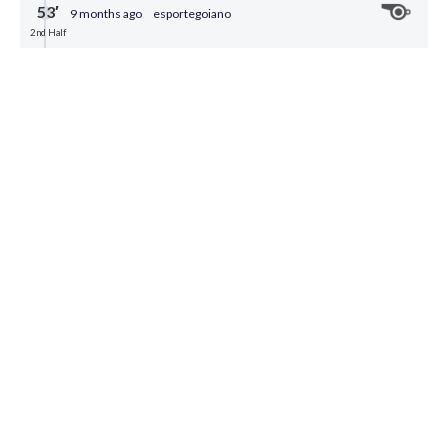
53′
9 months ago
esportegoiano
2nd Half
FIM DE PAPO!
No Germano Krüger, o Operário-PR buscou o
empate em 2x2 contra o Vila Nova. Apesar disso, o
resultado não garante a permanência matemática
de nenhum dos clubes na Série B de 2026.
0
Share
50′
9 months ago
esportegoiano
2nd Half
Operário-PR
NA TRAAAAVE!
Boschilia bate falta no gol, e a bola explode na