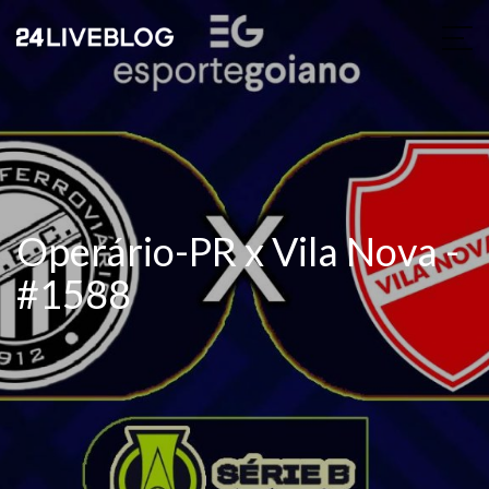
Operário-PR x Vila Nova -
#1588