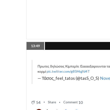
13:49
Πρωτες δηλώσεις Κίμπερλι: Εεεεεεξαιρουνται τα
κορμί
pic.twitter.com/g85Mqjfd4T
— Τάσος_feel_tatos (@tasS_O_S)
Nove
54
10
Share
Comment