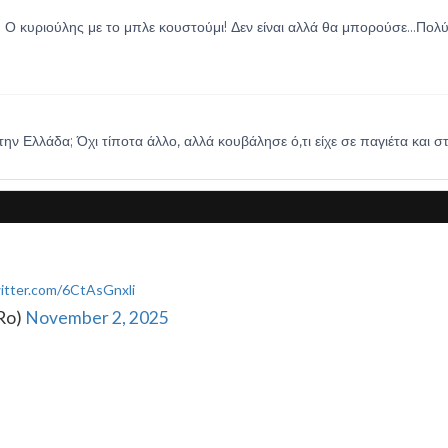
witter.com/6CtAsGnxli
_Ro)
November 2, 2025