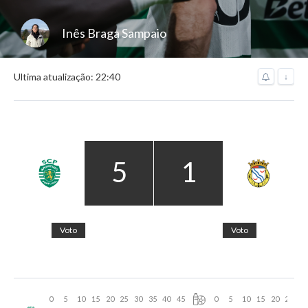
Inês Braga Sampaio
Ultima atualização: 22:40
↓
5
1
Voto
Voto
0
5
10
15
20
25
30
35
40
45
0
5
10
15
20
25
30