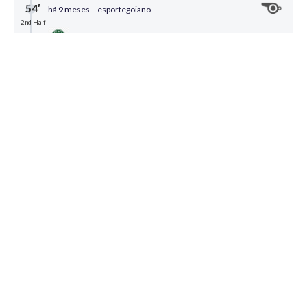
54′
há 9 meses
esportegoiano
2nd Half
Goiás
FIM DE PAPO E DEU
VERDÃO!
Histórico! O Goiás vence o Criciúma por 2x1 no
Heriberto Hülse. Essa foi a primeira vitória
esmeraldina contra o tricolor na casa do adversário.
E, de quebra, os goianos ainda retornam ao G-4 da
Série B. Já o Carvoeiro cai para a 6ª colocação, mas
ainda está próximo à zona de acesso e, portanto,
segue na briga.
0
Compartilhar
53′
há 9 meses
esportegoiano