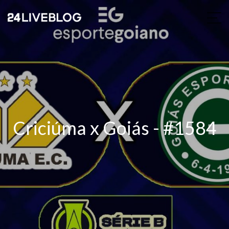
Criciúma x Goiás - #1584