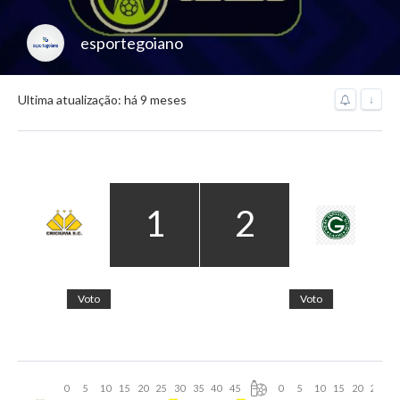
esportegoiano
Ultima atualização: há 9 meses
↓
1
2
Voto
Voto
0
5
10
15
20
25
30
35
40
45
0
5
10
15
20
25
30