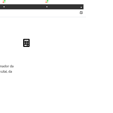
onador da
zlai, da
Advertisement