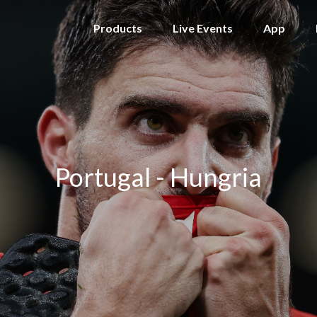
Products
Live Events
App
Portugal - Hungria