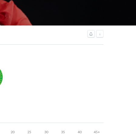
↓
20
25
30
35
40
45
+