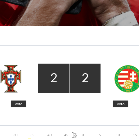
2
2
Voto
Voto
5
30
35
40
45
0
5
10
15