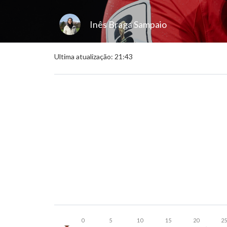
Inês Braga Sampaio
Ultima atualização: 21:43
0
5
10
15
20
2