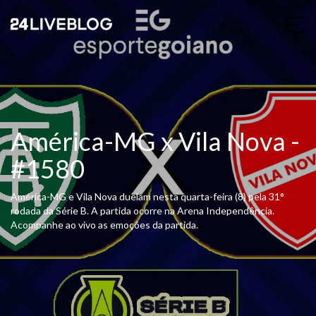
América-MG x Vila Nova -
#1580
América-MG e Vila Nova duelam nesta quarta-feira (8) pela 31°
rodada da Série B. A partida ocorre na Arena Independência.
Acompanhe ao vivo as emoções da partida.