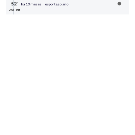
52′
há 10 meses
esportegoiano
2nd Half
FINAL DE JOGO
0
Compartilhar
50′
há 10 meses
esportegoiano
2nd Half
AMÉRICA-MG
NAS MÃOS DE HALLS
Ricardo Silva cobra falta direto para o gol e Halls faz
a defesa
0
Compartilhar