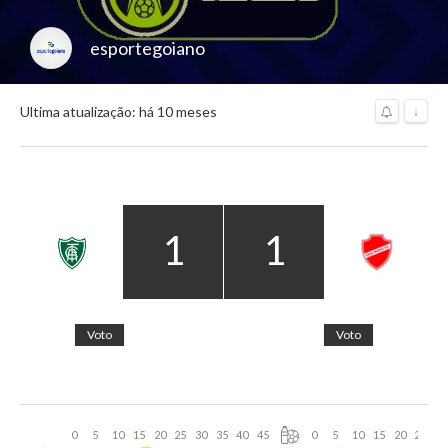
esportegoiano
Ultima atualização: há 10 meses
↓
1
1
Voto
Voto
0
5
10
15
20
25
30
35
40
45
0
5
10
15
20
25
30