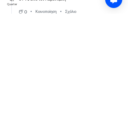
4th
Quarter
0
Κοινοποίηση
Σχόλιο
61-91... +30
4th
Quarter
0
Κοινοποίηση
Σχόλιο
Τεχνική ποινή στον Θανάση και
61-88
από τη βολή.
4th
Quarter
0
Κοινοποίηση
Σχόλιο
21ο λάθος αφού ο Καλαϊτζάκης δεν πρόλαβε τον χρόνο.
4th
Quarter