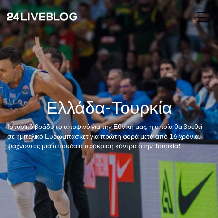
Ελλάδα-Τουρκία
Ιστορικό βράδυ το αποψινό για την Εθνική μας, η οποία θα βρεθεί
σε ημιτελικό Ευρωμπάσκετ για πρώτη φορά μετά από 16 χρόνια,
ψάχνοντας μια σπουδαία πρόκριση κόντρα στην Τουρκία!