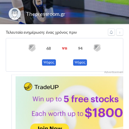
Thepressroom.gr
Τελευταία ενημέρωση: ένας χρόνος πριν
↓
68
94
Ψήφος
Ψήφος
Advertisement