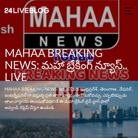
MAHAA BREAKING
NEWS: మహా బ్రేకింగ్ న్యూస్..
LIVE
MAHAA BREAKING NEWS: ఇక్కడ మీరు ఆంధ్రప్రదేశ్ , తెలంగాణ , నేషనల్ ,
ఇంటర్నేషనల్ గా వస్తున్న ప్రతి తాజా వార్తను తెలుసుకోవచ్చు. ఎప్పటికప్పుడు
తాజావార్తలను తెలుసుకోవడానికి ఈ మహా బ్రేకింగ్ లైవ్ బ్లాగ్ ఫాలో
అవ్వండి..రిఫ్రెష్ చేస్తూ ఉండండి.