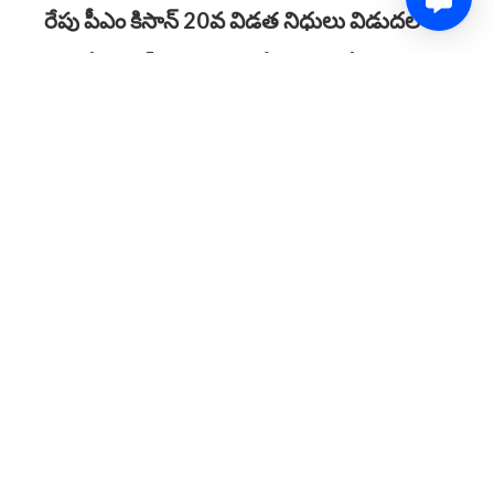
రేపు పీఎం కిసాన్‌ 20వ విడత నిధులు విడుదల
పీఎం కిసాన్‌ నిధులు విడుదల చేయనున్న మోదీ
9.7 కోట్ల మంది రైతుల ఖాతాల్లో నిధులు జమ
రూ.20,500కోట్లు జమ చేయనున్న కేంద్ర సర్కార్‌
0
Share
Comment
a year ago
ఏపీలో ఇసుక అక్రమ తవ్వకాలపై ఇవాళ సుప్రీంలో
విచారణ
జగన్‌ హయాంలో రూ.1,467 కోట్ల విలువైన ఇసుక దోపిడీ
సుప్రీంలో అఫిడవిట్‌ దాఖలు చేసిన ఏపీ ప్రభుత్వం