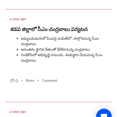
a year ago
కడప జిల్లాలో సీఎం చంద్రబాబు పర్యటన
జమ్మలమడుగులో పింఛన్ల పంపిణీలో.. పాల్గొననున్న సీఎం
చంద్రబాబు
అనంతరం స్థానిక నేతలతో భేటీకానున్న చంద్రబాబు
గండికోటలో అభివృద్ధి పనులకు.. శంకుస్థాప చేయనున్న సీఎం
చంద్రబాబు
0
Share
Comment
a year ago