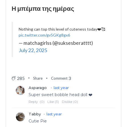
Η μπέμπα της ημέρας
Nothing can top this level of cuteness today❤️🥰
pic.twitter.com/gv5GKg8gx6
— matchagirlss (@suksesberatttt)
July 22, 2025
285
3
Share
Comment