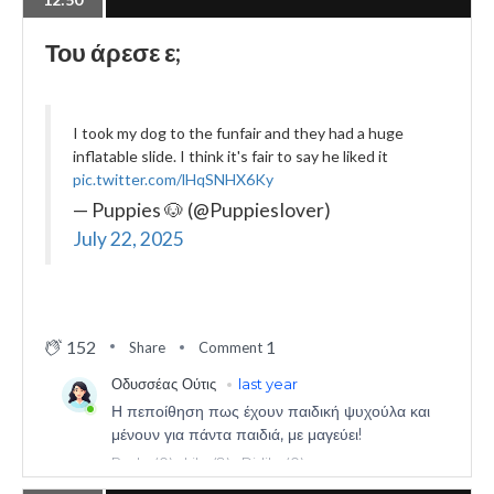
Του άρεσε ε;
I took my dog to the funfair and they had a huge
inflatable slide. I think it's fair to say he liked it
pic.twitter.com/lHqSNHX6Ky
— Puppies 🐶 (@PuppiesIover)
July 22, 2025
152
1
Share
Comment