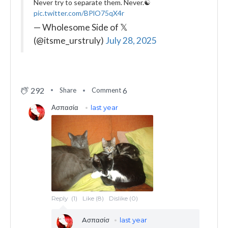
Never try to separate them. Never.☯️
pic.twitter.com/BPlO75qX4r
— Wholesome Side of 𝕏
(@itsme_urstruly)
July 28, 2025
292
6
Share
Comment