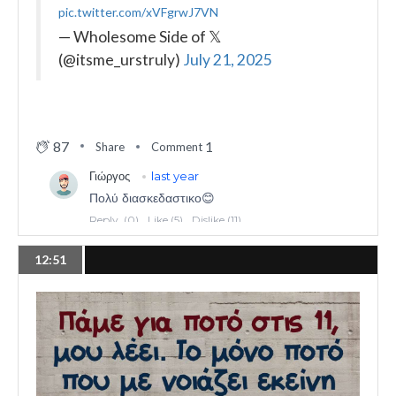
pic.twitter.com/xVFgrwJ7VN
— Wholesome Side of 𝕏
(@itsme_urstruly)
July 21, 2025
87
1
Share
Comment
12:51