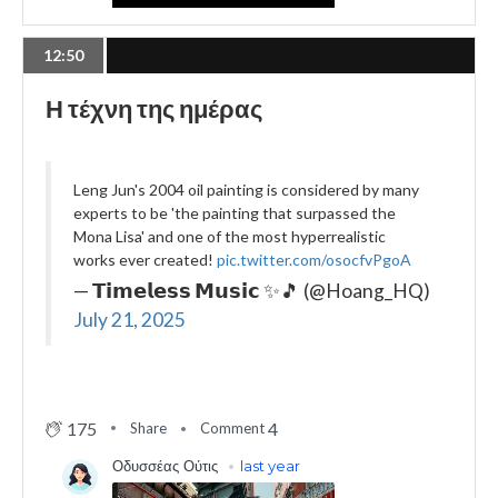
12:50
Η τέχνη της ημέρας
Leng Jun's 2004 oil painting is considered by many
experts to be 'the painting that surpassed the
Mona Lisa' and one of the most hyperrealistic
works ever created!
pic.twitter.com/osocfvPgoA
— 𝗧𝗶𝗺𝗲𝗹𝗲𝘀𝘀 𝗠𝘂𝘀𝗶𝗰 ✨🎵 (@Hoang_HQ)
July 21, 2025
175
4
Share
Comment