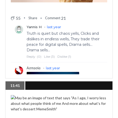
55
21
Share
Comment
11:41