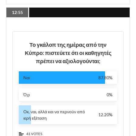
12:55
Το γκάλοπ της ημέρας από την
Κύπρο: πιστεύετε ότι οι καθηγητές
πρέπει να αξιολογούνται;
Ναι
87.80%
Όχι
0%
Οκ, ναι, αλλά και να περνούν από
12.20%
ιερή εξέταση
41 VOTES