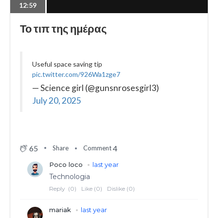
12:59
Το τιπ της ημέρας
Useful space saving tip
pic.twitter.com/926Wa1zge7
— Science girl (@gunsnrosesgirl3)
July 20, 2025
65
4
Share
Comment