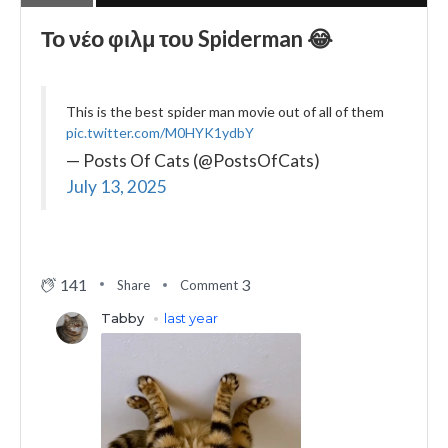
Το νέο φιλμ του Spiderman 😂
This is the best spider man movie out of all of them
pic.twitter.com/M0HYK1ydbY
— Posts Of Cats (@PostsOfCats)
July 13, 2025
141
3
Share
Comment