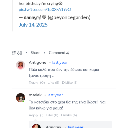
her birthday i'm crying😭
pic.twitter.com/1p0XFA19vO
— 𝗱𝗮𝗻𝗻𝘆🫧💚 (@beyoncegarden)
July 14, 2025
68
4
Share
Comment