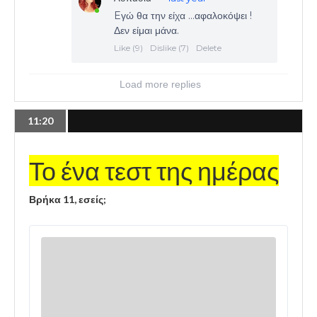
11:20
Το ένα τεστ της ημέρας
Βρήκα 11, εσείς;