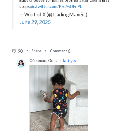
Baby chooses to hug his brother after taking first
steps
pic.twitter.com/PzeAvDFnPL
— Wolf of X (@tradingMaxiSL)
June 29, 2025
90
6
Share
Comment