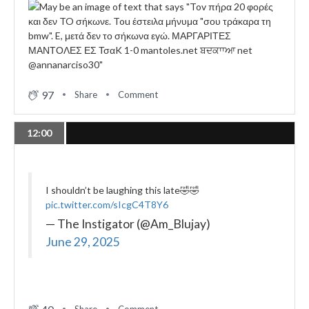
97
Share
Comment
12:00
I shouldn’t be laughing this late🤣🤣
pic.twitter.com/sIcgC4T8Y6
— The Instigator (@Am_Blujay)
June 29, 2025