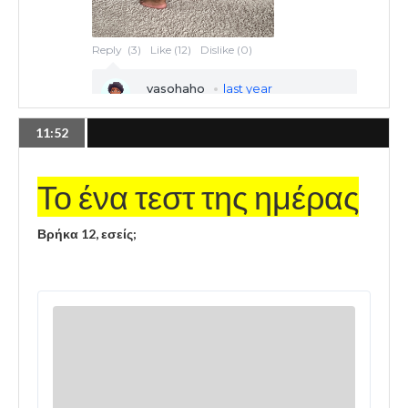
11:52
Το ένα τεστ της ημέρας
Βρήκα 12, εσείς;