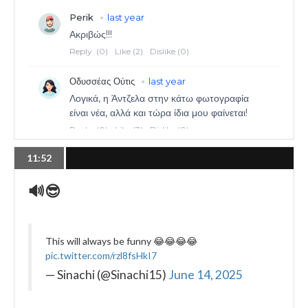
11:52
🔊😎
This will always be funny 😂😂😂😂
pic.twitter.com/rzl8fsHkI7
— Sinachi (@Sinachi15)
June 14, 2025