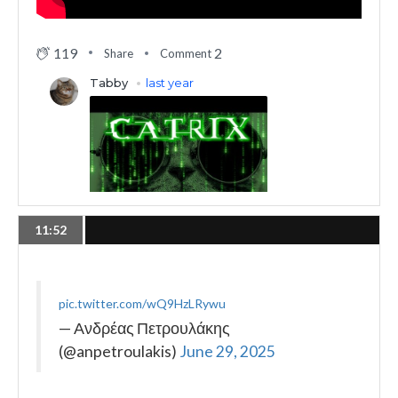
119
2
Share
Comment
11:52
pic.twitter.com/wQ9HzLRywu
— Ανδρέας Πετρουλάκης
(@anpetroulakis)
June 29, 2025