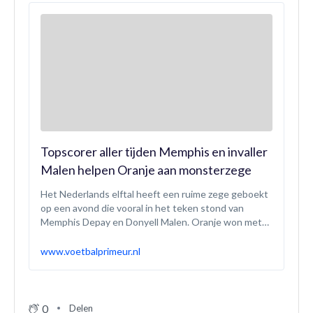
Topscorer aller tijden Memphis en invaller
Malen helpen Oranje aan monsterzege
Het Nederlands elftal heeft een ruime zege geboekt
op een avond die vooral in het teken stond van
Memphis Depay en Donyell Malen. Oranje won met
8-0 van Malta, waardoor het goede zaken doet in de
WK-kwalificatie. Doordat Memphis verantwoordelijk
www.voetbalprimeur.nl
was voor de eerste twee treffers, mag hij zich de
gedeeld topscorer allertijden van het Nederlands
elftal noemen. Malen was in een geweldige
invalbeurt goed voor twee goals en één assist.
0
Delen