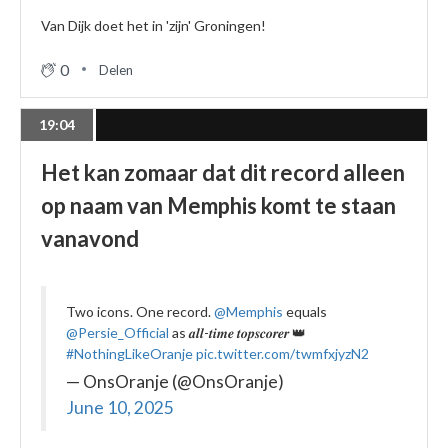
Van Dijk doet het in 'zijn' Groningen!
0
Delen
19:04
Het kan zomaar dat dit record alleen
op naam van Memphis komt te staan
vanavond
Two icons. One record.
@Memphis
equals
@Persie_Official
as 𝒂𝒍𝒍-𝒕𝒊𝒎𝒆 𝒕𝒐𝒑𝒔𝒄𝒐𝒓𝒆𝒓 👑
#NothingLikeOranje
pic.twitter.com/twmfxjyzN2
— OnsOranje (@OnsOranje)
June 10, 2025