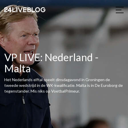
VP LIVE: Nederland -
Malta
Het Nederlands elftal speelt dinsdagavond in Groningen de
tweede wedstrijd in de WK-kwalificatie. Malta is in De Euroborg de
tegenstander. Mis niks op VoetbalPrimeur.