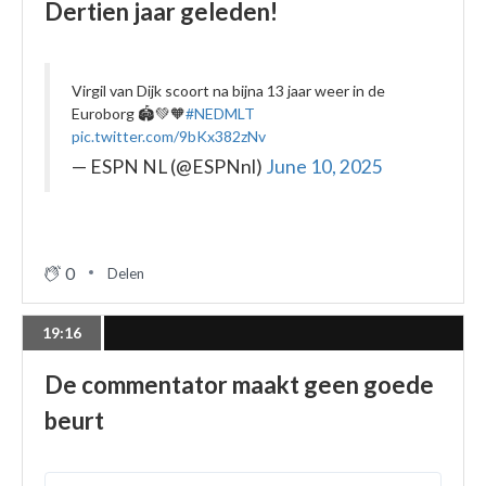
Dertien jaar geleden!
Virgil van Dijk scoort na bijna 13 jaar weer in de
Euroborg 🏟️💚🧡
#NEDMLT
pic.twitter.com/9bKx382zNv
— ESPN NL (@ESPNnl)
June 10, 2025
0
Delen
19:16
De commentator maakt geen goede
beurt