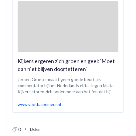
Kijkers ergeren zich groen en geel: 'Moet
dan niet blijven doortetteren'
Jeroen Grueter maakt geen goede beurt als
commentator bij het Nederlands elftal tegen Malta.
Kijkers storen zich onder meer aan het feit dat hij
niet stil was tijdens de minuut met applaus voor Leo
Beenhakker en Nol de Ruiter.
www.voetbalprimeur.nl
0
Delen