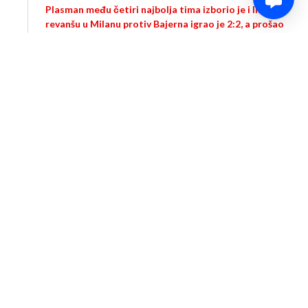
Plasman među četiri najbolja tima izborio je i Inter. U
revanšu u Milanu protiv Bajerna igrao je 2:2, a prošao
je dalje zahvaljujući pobjedi u Minhenu (1:2). Golove za
Inter dali su Lautaro Martinez i Bendžamin Pavar, a za
Bajern su pogađali Hari Kejn i Erik Dajer. Inter će se za
plasman u finale boriti protiv Barselone.
0
Share
Comment
Gabrijel Martineli je matirao Tiba Kurtou u 90+3.
a year
minutu, Arsenal vodi protiv Reala (1:2).
ago
0
Share
Comment
Erik Dajer je pogodio mrežu u 75. minutu, Bajern je
a year
izjednačio protiv Intera (2:2).
ago
0
Share
Comment