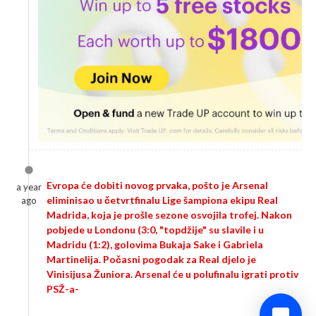
Evropa će dobiti novog prvaka, pošto je Arsenal
a year
eliminisao u četvrtfinalu Lige šampiona ekipu Real
ago
Madrida, koja je prošle sezone osvojila trofej. Nakon
pobjede u Londonu (3:0, "topdžije" su slavile i u
Madridu (1:2), golovima Bukaja Sake i Gabriela
Martinelija. Počasni pogodak za Real djelo je
Vinisijusa Žuniora. Arsenal će u polufinalu igrati protiv
PSŽ-a-