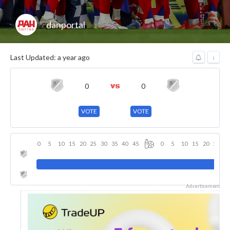
danportal
Last Updated: a year ago
↓
0
0
VOTE
VOTE
0
5
10
15
20
25
30
35
40
45
0
5
10
15
20
25
3
Advertisement