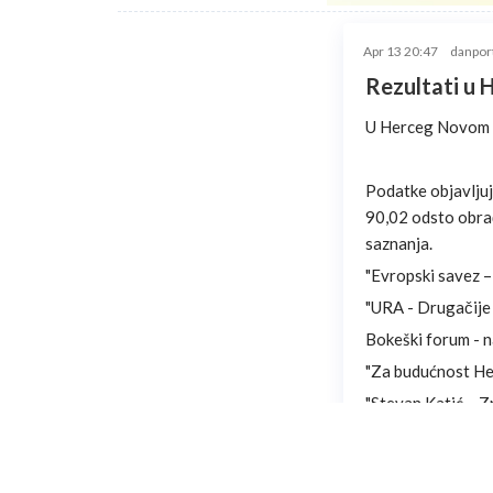
Apr 13 20:47
danpor
Rezultati u
U Herceg Novom je
Podatke objavlju
90,02 odsto obrađ
saznanja.
"Evropski savez –
"URA - Drugačije 
Bokeški forum - 
"Za budućnost He
"Stevan Katić – 
"DPS - Herceg No
"Herceg Novi na 