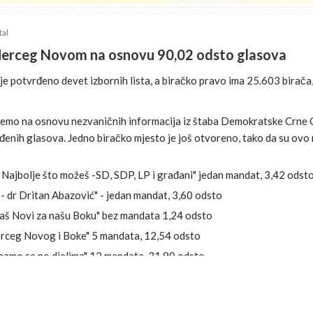
tal
 Herceg Novom na osnovu 90,02 odsto glasova
 potvrđeno devet izbornih lista, a biračko pravo ima 25.603 birača
jemo na osnovu nezvaničnih informacija iz štaba Demokratske Crne 
enih glasova. Jedno biračko mjesto je još otvoreno, tako da su ovo
 Najbolje što možeš -SD, SDP, LP i građani" jedan mandat, 3,42 odst
- dr Dritan Abazović" - jedan mandat, 3,60 odsto
naš Novi za našu Boku" bez mandata 1,24 odsto
rceg Novog i Boke" 5 mandata, 12,54 odsto
Znamo se po djelima" 12 mandata, 31,90 odsto
vi – Grad kakav nam treba" pet mandata, 15,03 odsto
prvom mjestu – SNP Herceg Novi" - bez mandata, 2,20 odsto