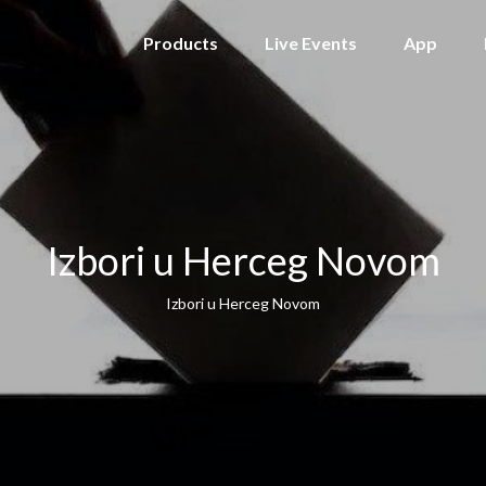
Products
Live Events
App
Izbori u Herceg Novom
Izbori u Herceg Novom