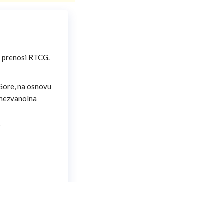
, prenosi RTCG.
Gore, na osnovu
 nezvanolna
o