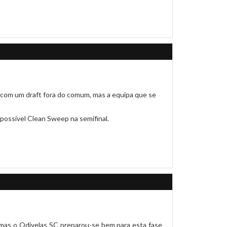
 com um draft fora do comum, mas a equipa que se
possível Clean Sweep na semifinal.
mas o Odivelas SC preparou-se bem para esta fase