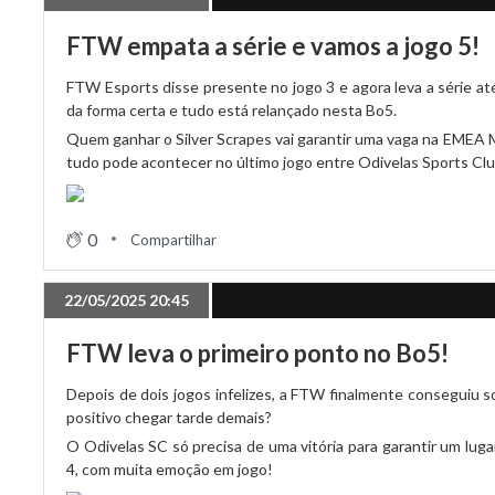
FTW empata a série e vamos a jogo 5!
FTW Esports disse presente no jogo 3 e agora leva a série at
da forma certa e tudo está relançado nesta Bo5.
Quem ganhar o Silver Scrapes vai garantir uma vaga na EMEA 
tudo pode acontecer no último jogo entre Odivelas Sports Clu
0
Compartilhar
22/05/2025 20:45
FTW leva o primeiro ponto no Bo5!
Depois de dois jogos infelizes, a FTW finalmente conseguiu s
positivo chegar tarde demais?
O Odivelas SC só precisa de uma vitória para garantir um luga
4, com muita emoção em jogo!