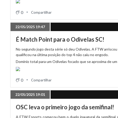
0
Compartilhar
22/05/2025 19:47
É Match Point para o Odivelas SC!
No segundo jogo desta série só deu Odivelas. A FTW arriscou
qualificou na última posição do top 4 não caiu no engodo.
Domínio total para um Odivelas focado que se aproxima de um 
0
Compartilhar
22/05/2025 19:01
OSC leva o primeiro jogo da semifinal!
A FTW Esports começou bem o duelo inaugural da semifinal, 