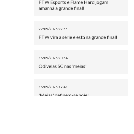
FTW Esports e Flame Hard jogam
amanhã a grande final!
22/05/2025 22:55
FTW vira a série e está na grande final!
16/05/2025 20:54
Odivelas SC nas 'meias'
16/05/2025 17:41
'Meias' definem-se hoje!
15/05/2025 21:05
FlameHard está na grande final do Spring
Split