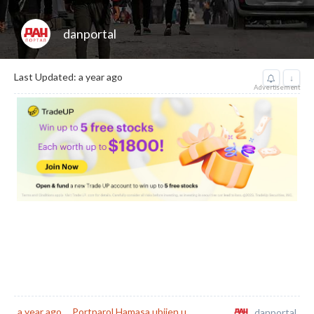
danportal
Last Updated: a year ago
↓
Advertisement
a year ago
Portparol Hamasa ubijen u
danportal