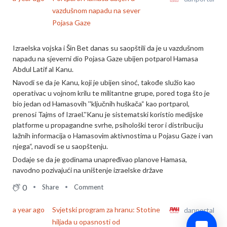
vazdušnom napadu na sever
Pojasa Gaze
Izraelska vojska i Šin Bet danas su saopštili da je u vazdušnom
napadu na sjeverni dio Pojasa Gaze ubijen potparol Hamasa
Abdul Latif al Kanu.
Navodi se da je Kanu, koji je ubijen sinoć, takođe služio kao
operativac u vojnom krilu te militantne grupe, pored toga što je
bio jedan od Hamasovih ''ključnih huškača“ kao portparol,
prenosi Tajms of Izrael.''Kanu je sistematski koristio medijske
platforme u propagandne svrhe, psihološki teror i distribuciju
lažnih informacija o Hamasovim aktivnostima u Pojasu Gaze i van
njega“, navodi se u saopštenju.
Dodaje se da je godinama unapređivao planove Hamasa,
navodno pozivajući na uništenje izraelske države
0
Share
Comment
a year ago
Svjetski program za hranu: Stotine
danportal
hiljada u opasnosti od