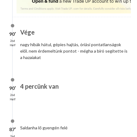
Vége
90′
2nd
nagy hibák hátul, gépies hajtás, óriási pontatlanságok
Half
elől. nem érdemeltünk pontot - mégha a bíró segítette is
a hazaiakat
4 percünk van
90′
2nd
Half
Saldanha lő gyengén felé
87′
2nd