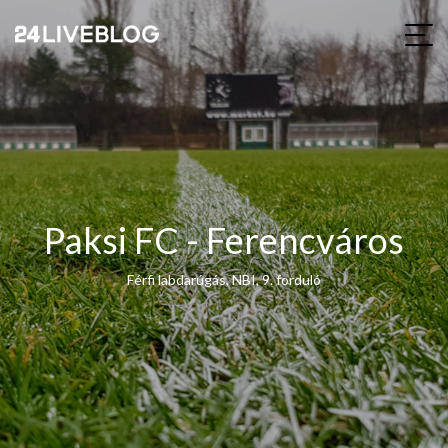
Paksi FC - Ferencváros
Férfi labdarúgás, NBI, 9. forduló