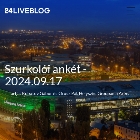
Szurkolói ankét -
2024.09.17
Tartja: Kubatov Gábor és Orosz Pál. Helyszín: Groupama Aréna.