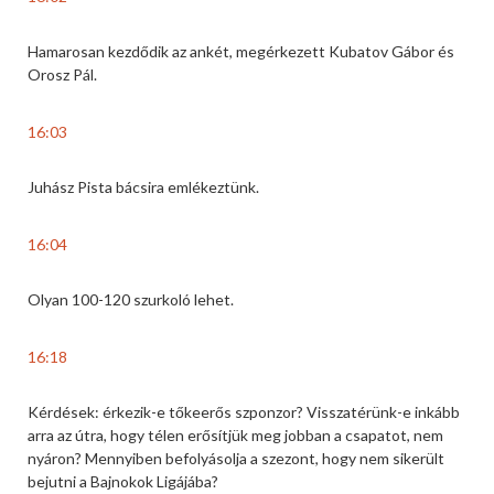
Hamarosan kezdődik az ankét, megérkezett Kubatov Gábor és
Orosz Pál.
16:03
Juhász Pista bácsira emlékeztünk.
16:04
Olyan 100-120 szurkoló lehet.
16:18
Kérdések: érkezik-e tőkeerős szponzor? Visszatérünk-e inkább
arra az útra, hogy télen erősítjük meg jobban a csapatot, nem
nyáron? Mennyiben befolyásolja a szezont, hogy nem sikerült
bejutni a Bajnokok Ligájába?