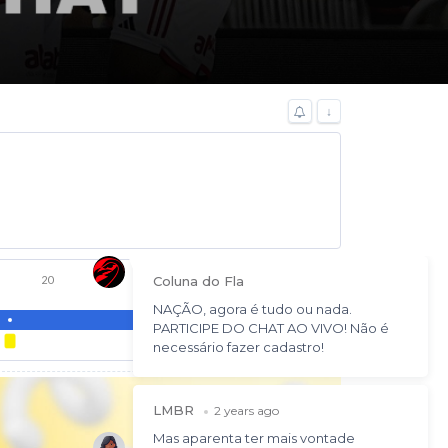
↓
20
25
30
35
40
45
Advertisement