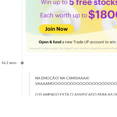
há 2 anos
NA EMOÇÃO! NA CAMISAAAA!
VAAAAMOOOOOOOOOOOOOOOOOOOOO
O FLAMENGO ESTÁ CLASSIFICADO PARA AS QU
🔰
pic.twitter.com/C3NNrBlRZK
— Coluna do Fla | Flamengo (@Colunado