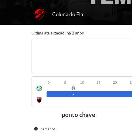
Coluna do Fla
Ultima atualização: há 2 anos
0
5
10
15
20
2
ponto chave
há 2 anos