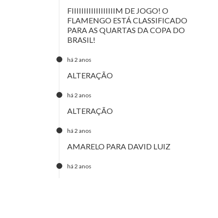
FIIIIIIIIIIIIIIIIIIM DE JOGO! O
FLAMENGO ESTÁ CLASSIFICADO
PARA AS QUARTAS DA COPA DO
BRASIL!
há 2 anos
ALTERAÇÃO
há 2 anos
ALTERAÇÃO
há 2 anos
AMARELO PARA DAVID LUIZ
há 2 anos
ALTERAÇÕES
há 2 anos
GOL ANULADO!