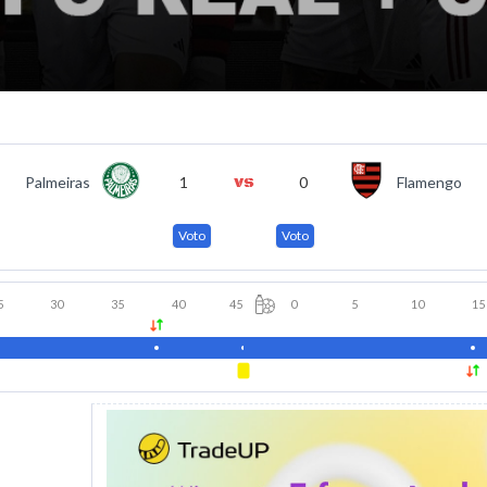
Palmeiras
1
0
Flamengo
Voto
Voto
5
30
35
40
45
0
5
10
15