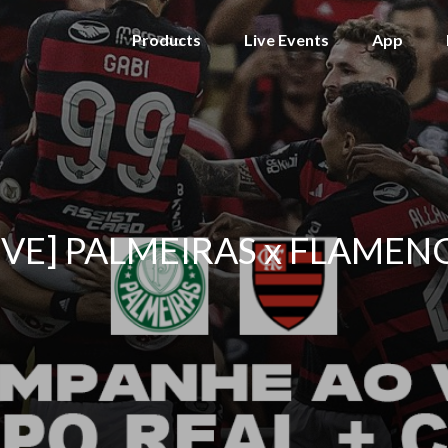
Products
Live Events
App
IVE] PALMEIRAS x FLAME