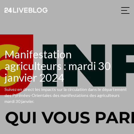
Manifestation
agriculteurs : mardi 30
janvier 2024
Suivez en direct les impacts sur la circulation dans le département
des Pyrénées-Orientales des manifestations des agriculteurs
mardi 30 janvier.