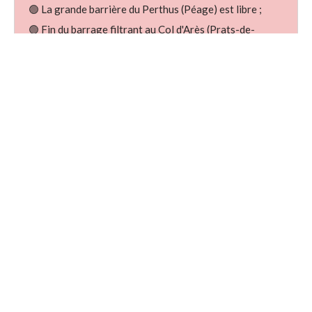
🟢 La grande barrière du Perthus (Péage) est libre ;
🟢 Fin du barrage filtrant au Col d'Arès (Prats-de-
Mollo-la-Preste) sur la RD115 ;
🟢 Circulation normale sur le reste du réseau routier du
département des Pyrénées-Orientales.
Partager
il y a 3 ans
66info
Le péage sud est bloqué par les
agriculteurs
Partager
il y a 3 ans
66info