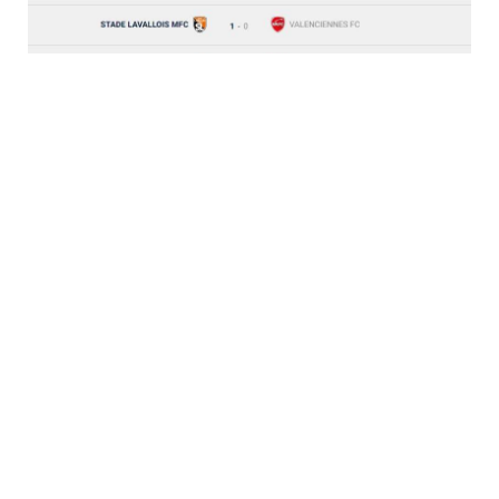
20:01
Merci à tous
La Rép
d'avoir suivi ce live en notre compagnie, vous avez le droit de
laisser retomber un peu la pression
20:00
Place aux vacances !
La Rép
Ce match était le dernier avant la looooongue coupure dûe au
Mondial. Prochain match fin décembre avec la réception du
Paris FC