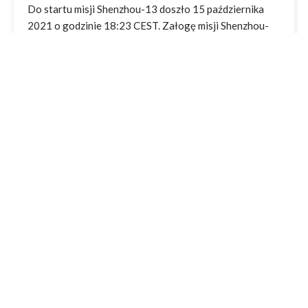
Do startu misji Shenzhou-13 doszło 15 października
2021 o godzinie 18:23 CEST. Załogę misji Shenzhou-
13 stanowią:
Zhai Zhigang (2 lot)
Wang Yaping (2 lot)
Ye Guangfu (1 lot)
Wang Yaping jest drugą Chinką, która uczestniczy w
misjach kosmicznych tego państwa, zaś Ye Guangfu jest
sześćsetną osobą, która przekroczyła umowną granicę
kosmosu (100 km nad poziomiem morza).
Misja Shenzhou-13 będzie trwać sześć miesięcy. Będzie
to najdłuższa chińska misja załogowa. Celem tej misji
będzie "niebiański pałac" - chińska stacja orbitalna. W
trakcie misji Shenzhou-13 zostaną wykonane 2 lub 3
spacery kosmiczne.