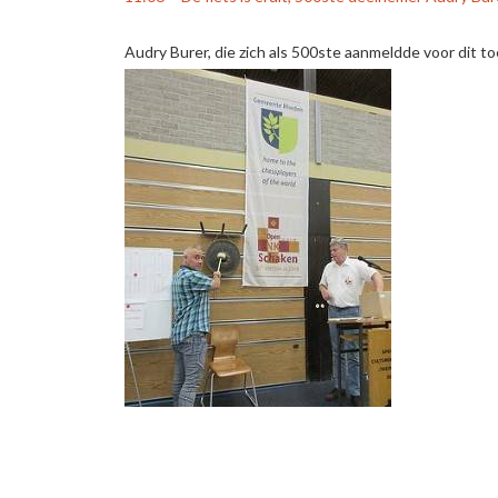
Audry Burer, die zich als 500ste aanmeldde voor dit 
De fiets werd als eerste verloot, en Jan Kruisselbrink