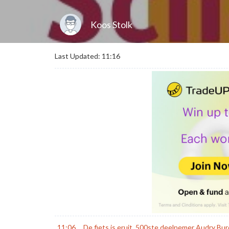
Koos Stolk
Last Updated: 11:16
11:06
De fiets is eruit, 500ste deelnemer Audry Bu