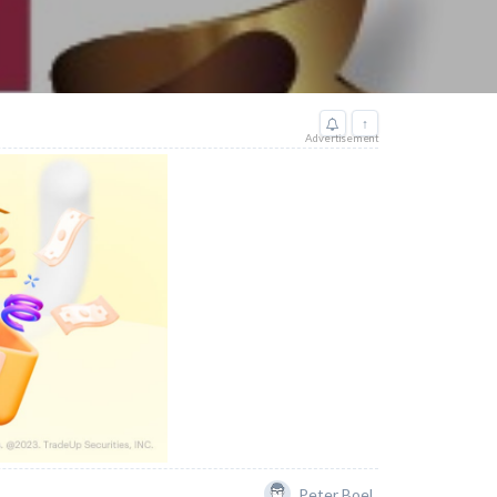
↑
Advertisement
Peter Boel