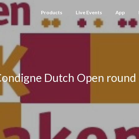
Products
Live Events
App
ondigne Dutch Open round