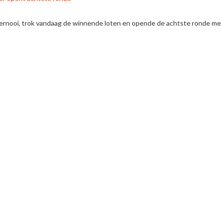
toernooi, trok vandaag de winnende loten en opende de achtste ronde me
 was de gelukkige winnaar.