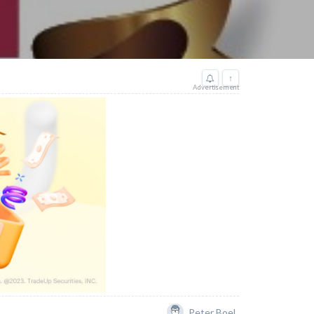
↑
Advertisement
Peter Boel