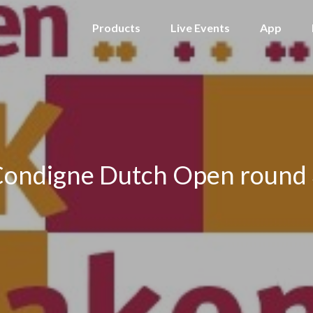
Products
Live Events
App
ondigne Dutch Open round