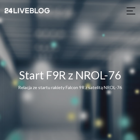
Start F9R z NROL-76
Relacja ze startu rakiety Falcon 9R z satelitą NROL-76