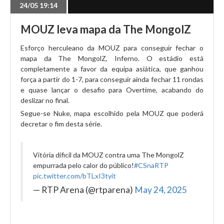
24/05 19:14
MOUZ leva mapa da The MongolZ
Esforço herculeano da MOUZ para conseguir fechar o
mapa da The MongolZ, Inferno. O estádio está
completamente a favor da equipa asiática, que ganhou
força a partir do 1-7, para conseguir ainda fechar 11 rondas
e quase lançar o desafio para Overtime, acabando do
deslizar no final.
Segue-se Nuke, mapa escolhido pela MOUZ que poderá
decretar o fim desta série.
Vitória dificil da MOUZ contra uma The MongolZ
empurrada pelo calor do público!
#CSnaRTP
pic.twitter.com/bTLxI3tyit
— RTP Arena (@rtparena)
May 24, 2025