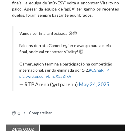
finais - a equipa de 'm0NESY' volta a encontrar Vitality no
palco. Apesar da equipa de 'apEX' ter ganho os recentes
duelos, foram sempre bastante equilibrados.
Vamos ter final antecipada 😰😰
Falcons derrota GamerLegion e avança para a meia
final, onde vai encontrar Vitality! 🤯
GamerLegion termina a participação na competição
internacional, sendo eliminada por 1-2.
#CSnaRTP
pic.twitter.com/bmJX5aZIxV
— RTP Arena (@rtparena)
May 24, 2025
0
Compartilhar
24/05 00:02