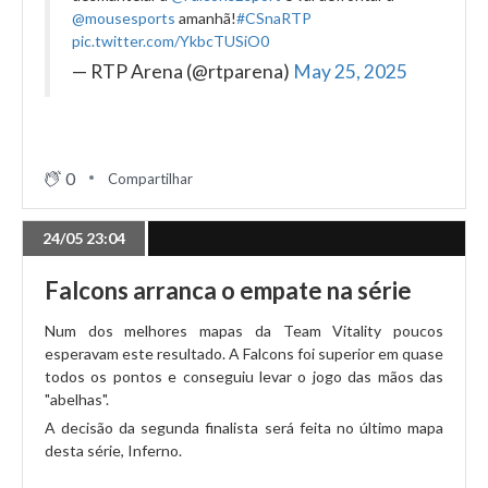
@mousesports
amanhã!
#CSnaRTP
pic.twitter.com/YkbcTUSiO0
— RTP Arena (@rtparena)
May 25, 2025
0
Compartilhar
24/05 23:04
Falcons arranca o empate na série
Num dos melhores mapas da Team Vitality poucos
esperavam este resultado. A Falcons foi superior em quase
todos os pontos e conseguiu levar o jogo das mãos das
"abelhas".
A decisão da segunda finalista será feita no último mapa
desta série, Inferno.