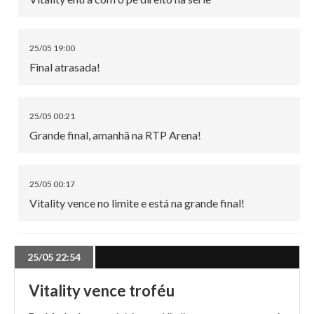
25/05 19:00
Final atrasada!
25/05 00:21
Grande final, amanhã na RTP Arena!
25/05 00:17
Vitality vence no limite e está na grande final!
24/05 20:18
25/05 22:54
MOUZ garante a grande final!
Vitality vence troféu