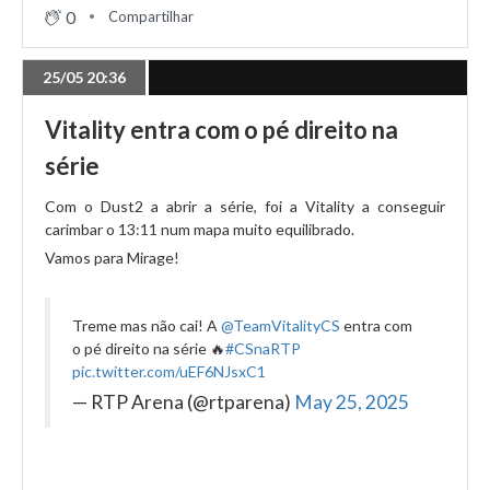
22/05 00:01
0
Compartilhar
Reviravolta incrível vale Top 4
25/05 20:36
21/05 21:43
Vitality entra com o pé direito na
G2 segue na luta pelos Playoffs
série
Com o Dust2 a abrir a série, foi a Vitality a conseguir
21/05 18:49
carimbar o 13:11 num mapa muito equilibrado.
Heroic sobrevive; FaZe eliminada
Vamos para Mirage!
Treme mas não cai! A
@TeamVitalityCS
entra com
21/05 13:37
o pé direito na série 🔥
#CSnaRTP
O fim do 2º dia de jogos em Dallas
pic.twitter.com/uEF6NJsxC1
— RTP Arena (@rtparena)
May 25, 2025
21/05 01:50
MongolZ arrasa G2 para confirmar Arena