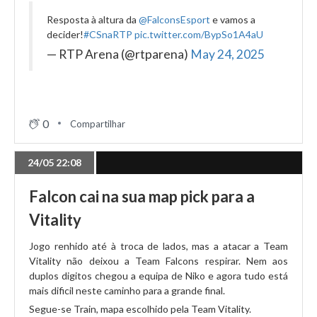
Resposta à altura da
@FalconsEsport
e vamos a
decider!
#CSnaRTP
pic.twitter.com/BypSo1A4aU
— RTP Arena (@rtparena)
May 24, 2025
0
Compartilhar
24/05 22:08
Falcon cai na sua map pick para a
Vitality
Jogo renhido até à troca de lados, mas a atacar a Team
Vitality não deixou a Team Falcons respirar. Nem aos
duplos digitos chegou a equipa de Niko e agora tudo está
mais dificil neste caminho para a grande final.
Segue-se Train, mapa escolhido pela Team Vitality.