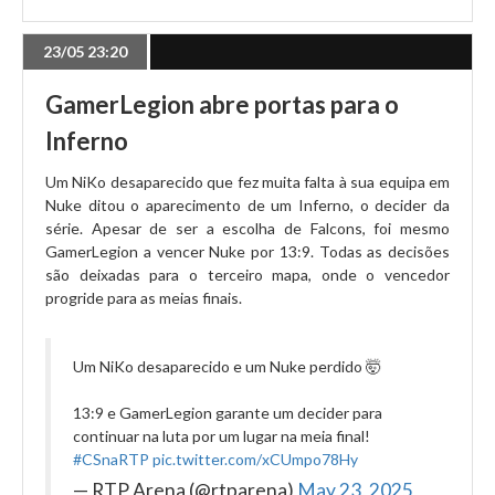
23/05 23:20
GamerLegion abre portas para o
Inferno
Um NiKo desaparecido que fez muita falta à sua equipa em
Nuke ditou o aparecimento de um Inferno, o decider da
série. Apesar de ser a escolha de Falcons, foi mesmo
GamerLegion a vencer Nuke por 13:9. Todas as decisões
são deixadas para o terceiro mapa, onde o vencedor
progride para as meias finais.
Um NiKo desaparecido e um Nuke perdido 🤯
13:9 e GamerLegion garante um decider para
continuar na luta por um lugar na meia final!
#CSnaRTP
pic.twitter.com/xCUmpo78Hy
— RTP Arena (@rtparena)
May 23, 2025