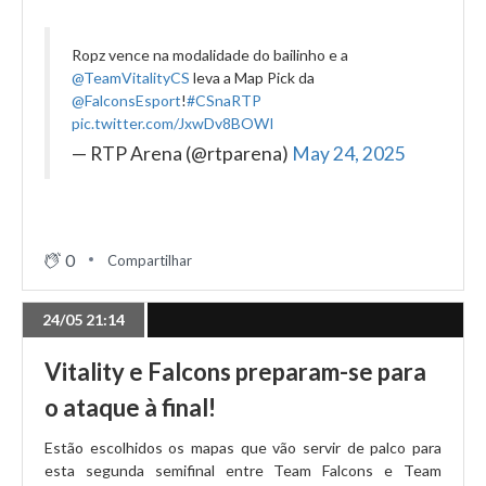
Ropz vence na modalidade do bailinho e a
@TeamVitalityCS
leva a Map Pick da
@FalconsEsport
!
#CSnaRTP
pic.twitter.com/JxwDv8BOWI
— RTP Arena (@rtparena)
May 24, 2025
0
Compartilhar
24/05 21:14
Vitality e Falcons preparam-se para
o ataque à final!
Estão escolhidos os mapas que vão servir de palco para
esta segunda semifinal entre Team Falcons e Team