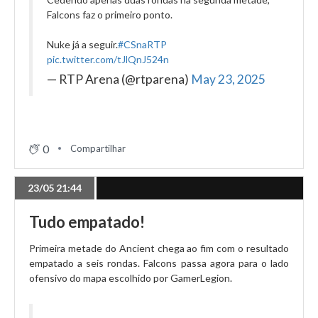
Falcons faz o primeiro ponto.
Nuke já a seguir.
#CSnaRTP
pic.twitter.com/tJlQnJ524n
— RTP Arena (@rtparena)
May 23, 2025
0
Compartilhar
23/05 21:44
Tudo empatado!
Primeira metade do Ancient chega ao fim com o resultado
empatado a seis rondas. Falcons passa agora para o lado
ofensivo do mapa escolhido por GamerLegion.