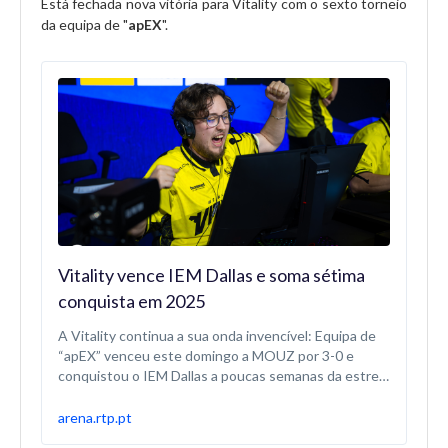
Está fechada nova vitória para Vitality com o sexto torneio
24/05 00:38
da equipa de "
apEX
".
Meias finais jogam-se no sábado
24/05 00:29
Falcons avança para a meia final
23/05 23:20
GamerLegion abre portas para o Inferno
Vitality vence IEM Dallas e soma sétima
conquista em 2025
23/05 22:11
Falcons celebra primeiro mapa
A Vitality continua a sua onda invencível: Equipa de
“apEX” venceu este domingo a MOUZ por 3-0 e
conquistou o IEM Dallas a poucas semanas da estreia
no Major.
23/05 20:28
arena.rtp.pt
The MongolZ está nas meias finais