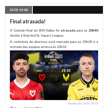
FURIA cai para a chave inferior
25/05 19:00
19/05 23:13
Final atrasada!
Falcons dizima NRG em Dallas
A Grande Final do IEM Dallas foi
atrasada
para as
20h40
devido à final da ESL Impact League.
A cerimónia de abertura está marcada para as 20h28 e a
19/05 21:33
entrada das equipas arranca às 20h32.
Dust2 suado confirma vitória de Vitality
19/05 18:43
s1mple perde no regresso
19/05 16:39
IEM Dallas arranca
Atualizada: 25/05 19:03