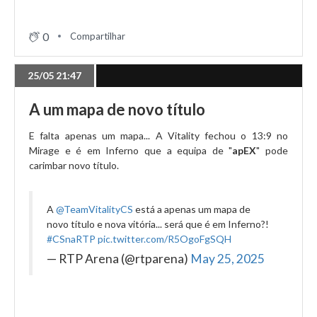
23/05 19:31
0
Compartilhar
The MongolZ vence primeiro mapa pela margem
mínima!
25/05 21:47
A um mapa de novo título
23/05 18:36
Aurora e The MongolZ já estão no palco
E falta apenas um mapa... A Vitality fechou o 13:9 no
Mirage e é em Inferno que a equipa de "
apEX
" pode
carimbar novo título.
22/05 04:23
Playoffs definidos com Vitality e MOUZ nas semis
A
@TeamVitalityCS
está a apenas um mapa de
novo título e nova vitória... será que é em Inferno?!
#CSnaRTP
pic.twitter.com/R5OgoFgSQH
22/05 03:11
— RTP Arena (@rtparena)
May 25, 2025
Vitality mantém a streak viva