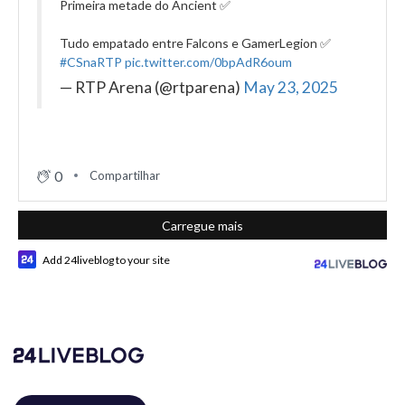
Primeira metade do Ancient ✅
Tudo empatado entre Falcons e GamerLegion ✅
#CSnaRTP
pic.twitter.com/0bpAdR6oum
— RTP Arena (@rtparena)
May 23, 2025
0
Compartilhar
Carregue mais
Add 24liveblog to your site