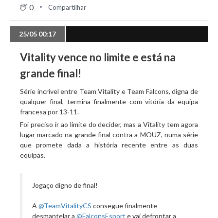
0
Compartilhar
25/05 00:17
Vitality vence no limite e está na
grande final!
Série incrível entre Team Vitality e Team Falcons, digna de
qualquer final, termina finalmente com vitória da equipa
francesa por 13-11.
Foi preciso ir ao limite do decider, mas a Vitality tem agora
lugar marcado na grande final contra a MOUZ, numa série
que promete dada a história recente entre as duas
equipas.
Jogaço digno de final!
A
@TeamVitalityCS
consegue finalmente
desmantelar a
@FalconsEsport
e vai defrontar a