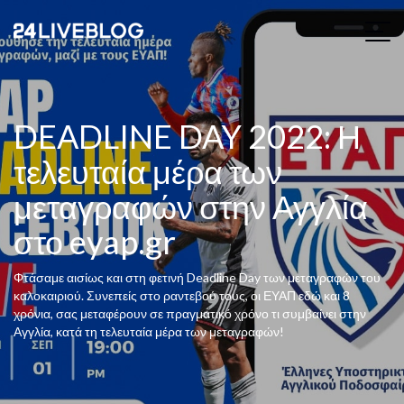
DEADLINE DAY 2022: Η
τελευταία μέρα των
μεταγραφών στην Αγγλία
στο eyap.gr
Φτάσαμε αισίως και στη φετινή Deadline Day των μεταγραφών του
καλοκαιριού. Συνεπείς στο ραντεβού τους, οι ΕΥΑΠ εδώ και 8
χρόνια, σας μεταφέρουν σε πραγματικό χρόνο τι συμβαίνει στην
Αγγλία, κατά τη τελευταία μέρα των μεταγραφών!