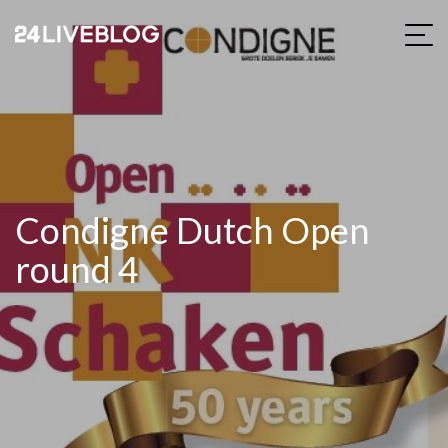
Condigne Dutch Open
round 4