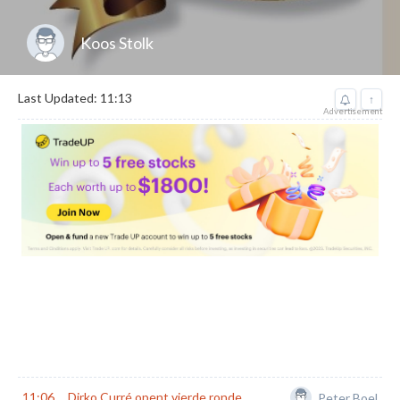
Koos Stolk
Last Updated: 11:13
↑
Advertisement
11:06
Dirko Curré opent vierde ronde
Peter Boel