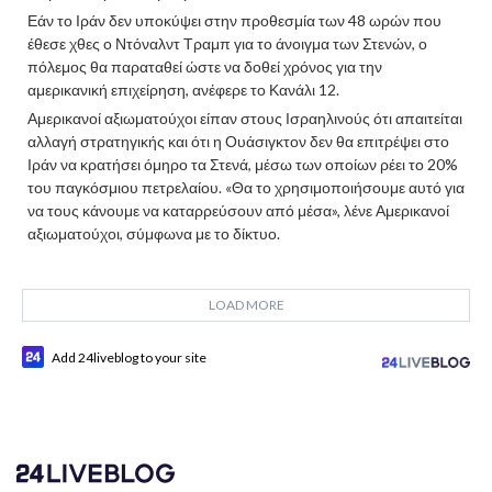
Εάν το Ιράν δεν υποκύψει στην προθεσμία των 48 ωρών που
έθεσε χθες ο Ντόναλντ Τραμπ για το άνοιγμα των Στενών, ο
πόλεμος θα παραταθεί ώστε να δοθεί χρόνος για την
αμερικανική επιχείρηση, ανέφερε το Κανάλι 12.
Αμερικανοί αξιωματούχοι είπαν στους Ισραηλινούς ότι απαιτείται
αλλαγή στρατηγικής και ότι η Ουάσιγκτον δεν θα επιτρέψει στο
Ιράν να κρατήσει όμηρο τα Στενά, μέσω των οποίων ρέει το 20%
του παγκόσμιου πετρελαίου. «Θα το χρησιμοποιήσουμε αυτό για
να τους κάνουμε να καταρρεύσουν από μέσα», λένε Αμερικανοί
αξιωματούχοι, σύμφωνα με το δίκτυο.
LOAD MORE
Add 24liveblog to your site