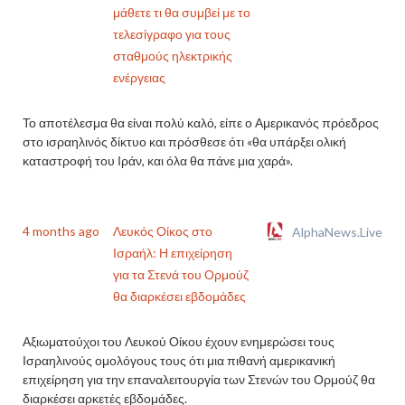
μάθετε τι θα συμβεί με το
τελεσίγραφο για τους
σταθμούς ηλεκτρικής
ενέργειας
Το αποτέλεσμα θα είναι πολύ καλό, είπε ο Αμερικανός πρόεδρος
στο ισραηλινός δίκτυο και πρόσθεσε ότι «θα υπάρξει ολική
καταστροφή του Ιράν, και όλα θα πάνε μια χαρά».
4 months ago
Λευκός Οίκος στο
AlphaNews.Live
Ισραήλ: Η επιχείρηση
για τα Στενά του Ορμούζ
θα διαρκέσει εβδομάδες
Αξιωματούχοι του Λευκού Οίκου έχουν ενημερώσει τους
Ισραηλινούς ομολόγους τους ότι μια πιθανή αμερικανική
επιχείρηση για την επαναλειτουργία των Στενών του Ορμούζ θα
διαρκέσει αρκετές εβδομάδες.