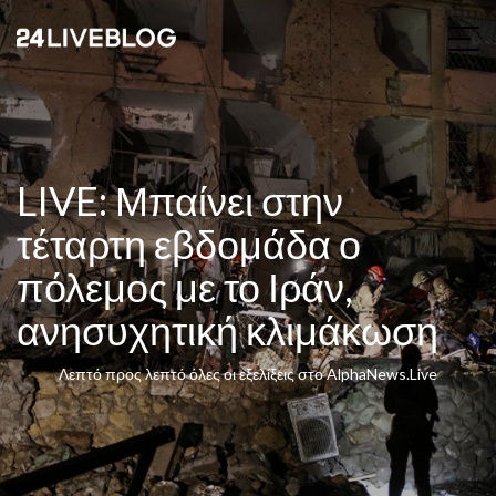
LIVE: Μπαίνει στην
τέταρτη εβδομάδα ο
πόλεμος με το Ιράν,
ανησυχητική κλιμάκωση
Λεπτό προς λεπτό όλες οι εξελίξεις στο AlphaNews.Live