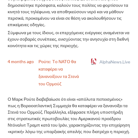
δημοσιεύτηκε πρόσφατα, καλούν τους πολίτες να φορτίσουν τα
κινητά τους τηλέφωνα, να αποθηκεύσουν νερό και να μάθουν
περσικά, προκειμένου να είναι σε θέση να ακολουθήσουν τις
επικείμενες οδηγίες.
Σύμφωνα με τους ίδιους, οι επερχόμενες ενέργειες αναμένεται να
έχουν σοβαρές συνέπειες, ενισχύοντας την ανησυχία στη διεθνή
κοινότητα και τις χώρες της περιοχής.
4 months ago
Ρούτε: Tο ΝΑΤΟ θα
AlphaNews.Live
καταφέρει να
ξανανοίξουν τα Στενά
του Ορμούζ
Ο Μαρκ Ρούτε διαβεβαίωσε ότι είναι «απόλυτα πεπεισμένος»
πως η Βορειοατλαντική Συμμαχία θα καταφέρει να ξανανοίξει τα
Στενά του Ορμούζ. Παράλληλα, εξέφρασε πλήρη υποστήριξη
στις στρατιωτικές πρωτοβουλίες του Αμερικανού προέδρου
Ντόναλντ Τραμπ κατά του Ιράν, χαρακτηρίζοντας την επιχείρηση
«κριτική» λόγω της υπαρξιακής απειλής που διατρέχει η περιοχή.