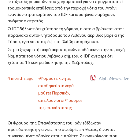
εκτοξευτές ρουκετών που χρησιμοποιεί για να πραγματοποιεί
τρομοκρατικές επιθέσεις από την περιοχή νότια του Λιτάνι
εναντίον στρατευμάτων του IDF και ισραηλινών αμάχων»,
ανέφερε ο στρατός.
Ο IDF δήλωσε ότι χτύπησε τη γέφυρα, η οποία βρίσκεται στον
παραλιακό αυτοκινητόδρομο του Λιβάνου ακριβώς βόρεια της
Τύρου, «για να αποτρέψει τη βλάβη σε αμάχους».
Σε μια ξεχωριστή σειρά αεροπορικών επιθέσεων στην περιοχή
Ναμπάτιε του νότιου Λιβάνου σήμερα, ο IDF ανέφερε ότι
χτύπησε 15 κέντρα διοίκησης της Χεζμπολάχ.
4 months ago
«Φορτίστε κινητά,
AlphaNews.Live
αποθηκεύστε νερά,
μάθετε Περσικά»,
απειλούν οι οι Φρουροί
της επανάστασης
Οι Φρουροί της Επανάστασης του Ιράν εξέδωσαν
προειδοποίηση για νέες, πιο σφοδρές επιθέσεις, δίνοντας
συγκεκριμένες οδηγίες στους πολίτες. Σε ανακοίνωση που