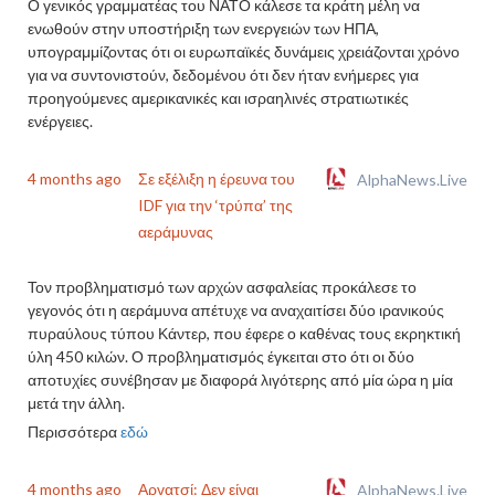
Ο γενικός γραμματέας του ΝΑΤΟ κάλεσε τα κράτη μέλη να
ενωθούν στην υποστήριξη των ενεργειών των ΗΠΑ,
υπογραμμίζοντας ότι οι ευρωπαϊκές δυνάμεις χρειάζονται χρόνο
για να συντονιστούν, δεδομένου ότι δεν ήταν ενήμερες για
προηγούμενες αμερικανικές και ισραηλινές στρατιωτικές
ενέργειες.
4 months ago
Σε εξέλιξη η έρευνα του
AlphaNews.Live
IDF για την ‘τρύπα’ της
αεράμυνας
Τον προβληματισμό των αρχών ασφαλείας προκάλεσε το
γεγονός ότι η αεράμυνα απέτυχε να αναχαιτίσει δύο ιρανικούς
πυραύλους τύπου Κάντερ, που έφερε ο καθένας τους εκρηκτική
ύλη 450 κιλών. Ο προβληματισμός έγκειται στο ότι οι δύο
αποτυχίες συνέβησαν με διαφορά λιγότερης από μία ώρα η μία
μετά την άλλη.
Περισσότερα
εδώ
4 months ago
Αργατσί: Δεν είναι
AlphaNews.Live