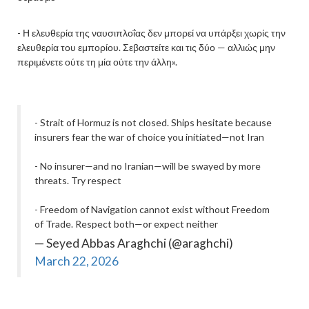
- Η ελευθερία της ναυσιπλοΐας δεν μπορεί να υπάρξει χωρίς την
ελευθερία του εμπορίου. Σεβαστείτε και τις δύο — αλλιώς μην
περιμένετε ούτε τη μία ούτε την άλλη».
- Strait of Hormuz is not closed. Ships hesitate because
insurers fear the war of choice you initiated—not Iran
- No insurer—and no Iranian—will be swayed by more
threats. Try respect
- Freedom of Navigation cannot exist without Freedom
of Trade. Respect both—or expect neither
— Seyed Abbas Araghchi (@araghchi)
March 22, 2026