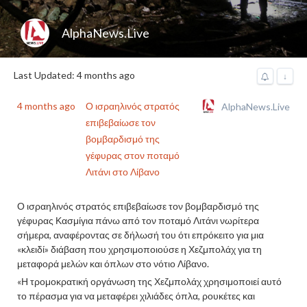
AlphaNews.Live
Last Updated: 4 months ago
↓
4 months ago
Ο ισραηλινός στρατός
AlphaNews.Live
επιβεβαίωσε τον
βομβαρδισμό της
γέφυρας στον ποταμό
Λιτάνι στο Λίβανο
Ο ισραηλινός στρατός επιβεβαίωσε τον βομβαρδισμό της
γέφυρας Κασμίγια πάνω από τον ποταμό Λιτάνι νωρίτερα
σήμερα, αναφέροντας σε δήλωσή του ότι επρόκειτο για μια
«κλειδί» διάβαση που χρησιμοποιούσε η Χεζμπολάχ για τη
μεταφορά μελών και όπλων στο νότιο Λίβανο.
«Η τρομοκρατική οργάνωση της Χεζμπολάχ χρησιμοποιεί αυτό
το πέρασμα για να μεταφέρει χιλιάδες όπλα, ρουκέτες και