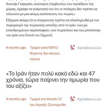
Ανουάρ Γκαργκάς, ανώτερος σύμβουλος του προέδρου της
χώρας, έγραψε σε ανάρτησή του ότι «ο πόλεμος δεν πρέπει να
τελειώσει με μια ακόμη κατάπαυση του πυρός».
Εξήγησε ακόμη ότι η σύγκρουση πρέπει να ολοκληρωθεί με τον
περιορισμό της πυρηνικής απειλής από το Ιράν, των μη
επανδρωμένων αεροσκαφών, των πυραύλων και του μπούλινγκ
του Ιράν στα Στενά του Ορμούζ.
4 months ago
Τραμπ κατά ΝΑΤΟ:
AlphaNews.Live
Ντροπή, δεν κάνουν
τίποτα
«Το Ιράν ήταν πολύ κακό εδώ και 47
χρόνια, τώρα παίρνει την τιμωρία που
του αξίζει»
4 months ago
Τραμπ στο Κανάλι 13
AlphaNews.Live
του Ισραήλ: Σύντομα θα