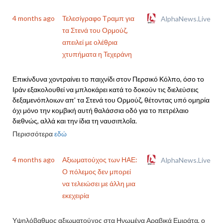
4 months ago
Τελεσίγραφο Τραμπ για
AlphaNews.Live
τα Στενά του Ορμούζ,
απειλεί με ολέθρια
χτυπήματα η Τεχεράνη
Επικίνδυνα χοντραίνει το παιχνίδι στον Περσικό Κόλπο, όσο το
Ιράν εξακολουθεί να μπλοκάρει κατά το δοκούν τις διελεύσεις
δεξαμενόπλοιων απ’ τα Στενά του Ορμούζ, θέτοντας υπό ομηρία
όχι μόνο την κομβική αυτή θαλάσσια οδό για το πετρέλαιο
διεθνώς, αλλά και την ίδια τη ναυσιπλοΐα.
Περισσότερα
εδώ
4 months ago
Αξιωματούχος των ΗΑΕ:
AlphaNews.Live
Ο πόλεμος δεν μπορεί
να τελειώσει με άλλη μια
εκεχειρία
Υψηλόβαθμος αξιωματούχος στα Ηνωμένα Αραβικά Εμιράτα, ο