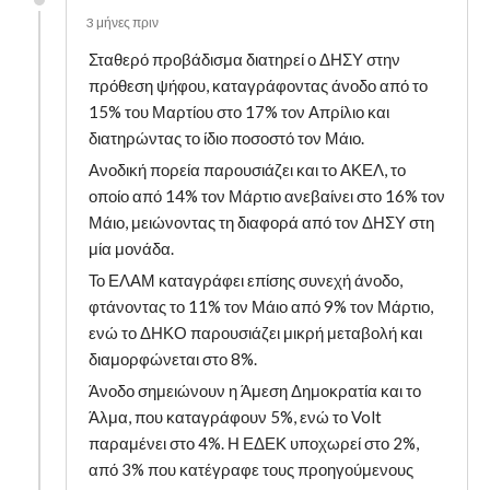
3 μήνες πριν
Σταθερό προβάδισμα διατηρεί ο ΔΗΣΥ στην
πρόθεση ψήφου, καταγράφοντας άνοδο από το
15% του Μαρτίου στο 17% τον Απρίλιο και
διατηρώντας το ίδιο ποσοστό τον Μάιο.
Ανοδική πορεία παρουσιάζει και το ΑΚΕΛ, το
οποίο από 14% τον Μάρτιο ανεβαίνει στο 16% τον
Μάιο, μειώνοντας τη διαφορά από τον ΔΗΣΥ στη
μία μονάδα.
Το ΕΛΑΜ καταγράφει επίσης συνεχή άνοδο,
φτάνοντας το 11% τον Μάιο από 9% τον Μάρτιο,
ενώ το ΔΗΚΟ παρουσιάζει μικρή μεταβολή και
διαμορφώνεται στο 8%.
Άνοδο σημειώνουν η Άμεση Δημοκρατία και το
Άλμα, που καταγράφουν 5%, ενώ το Volt
παραμένει στο 4%. Η ΕΔΕΚ υποχωρεί στο 2%,
από 3% που κατέγραφε τους προηγούμενους