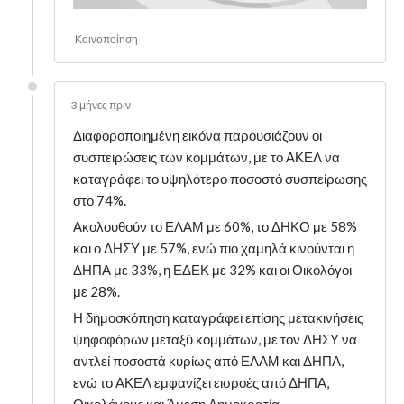
Κοινοποίηση
3 μήνες πριν
Διαφοροποιημένη εικόνα παρουσιάζουν οι
συσπειρώσεις των κομμάτων, με το ΑΚΕΛ να
καταγράφει το υψηλότερο ποσοστό συσπείρωσης
στο 74%.
Ακολουθούν το ΕΛΑΜ με 60%, το ΔΗΚΟ με 58%
και ο ΔΗΣΥ με 57%, ενώ πιο χαμηλά κινούνται η
ΔΗΠΑ με 33%, η ΕΔΕΚ με 32% και οι Οικολόγοι
με 28%.
Η δημοσκόπηση καταγράφει επίσης μετακινήσεις
ψηφοφόρων μεταξύ κομμάτων, με τον ΔΗΣΥ να
αντλεί ποσοστά κυρίως από ΕΛΑΜ και ΔΗΠΑ,
ενώ το ΑΚΕΛ εμφανίζει εισροές από ΔΗΠΑ,
Οικολόγους και Άμεση Δημοκρατία.