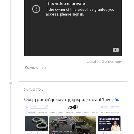
Updated: 3 μήνες πριν
Κοινοποίηση
3 μήνες πριν
Όλη η ροή ειδήσεων της ημέρας στο ant1live
εδώ