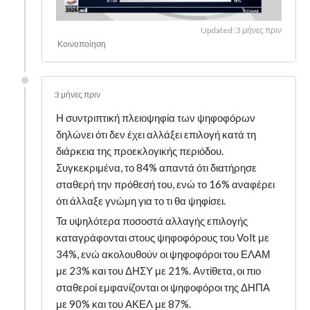
Updated: 3 μήνες πριν
Κοινοποίηση
3 μήνες πριν
Η συντριπτική πλειοψηφία των ψηφοφόρων
δηλώνει ότι δεν έχει αλλάξει επιλογή κατά τη
διάρκεια της προεκλογικής περιόδου.
Συγκεκριμένα, το 84% απαντά ότι διατήρησε
σταθερή την πρόθεσή του, ενώ το 16% αναφέρει
ότι άλλαξε γνώμη για το τι θα ψηφίσει.
Τα υψηλότερα ποσοστά αλλαγής επιλογής
καταγράφονται στους ψηφοφόρους του Volt με
34%, ενώ ακολουθούν οι ψηφοφόροι του ΕΛΑΜ
με 23% και του ΔΗΣΥ με 21%. Αντίθετα, οι πιο
σταθεροί εμφανίζονται οι ψηφοφόροι της ΔΗΠΑ
με 90% και του ΑΚΕΛ με 87%.