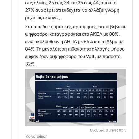
στις ηλικίες 25 έως 34 και 35 έως 44, όπου το
27% αναφέρει ότι ενδέχεται να αλλάξει γνώμη
μέχρι τις εκλογές.
Σε επίπεδο κομματικής προτίμησης, οι πιο βέβαιοι
ψηφοφόροι καταγράφονται στο ΑΚΕΛ με 88%,
ενώ ακολουθούν η ΔΗΠΑ με 86% και το Άλμα με
84%. Τη μεγαλύτερη πιθανότητα αλλαγής ψήφου
εμφανίζουν οι ψηφοφόροι του Volt, με ποσοστό
32%.
Updated: 3 μήνες πριν
Κοινοποίηση