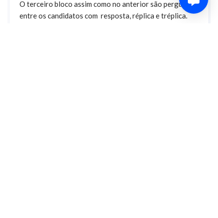
O terceiro bloco assim como no anterior são perguntas
entre os candidatos com resposta, réplica e tréplica.
0
Share
Comment
4 years ago
Por Dentro de Minas
No segundo bloco os candidatos fazemos perguntas
entre si, com resposta, réplica e tréplica.
0
Share
Comment
4 years ago