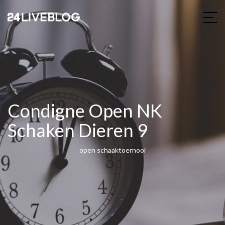
Condigne Open NK
Schaken Dieren 9
open schaaktoernooi