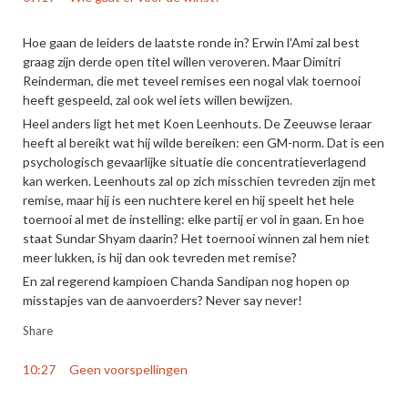
Hoe gaan de leiders de laatste ronde in? Erwin l'Ami zal best
graag zijn derde open titel willen veroveren. Maar Dimitri
Reinderman, die met teveel remises een nogal vlak toernooi
heeft gespeeld, zal ook wel iets willen bewijzen.
Heel anders ligt het met Koen Leenhouts. De Zeeuwse leraar
heeft al bereikt wat hij wilde bereiken: een GM-norm. Dat is een
psychologisch gevaarlijke situatie die concentratieverlagend
kan werken. Leenhouts zal op zich misschien tevreden zijn met
remise, maar hij is een nuchtere kerel en hij speelt het hele
toernooi al met de instelling: elke partij er vol in gaan. En hoe
staat Sundar Shyam daarin? Het toernooi winnen zal hem niet
meer lukken, is hij dan ook tevreden met remise?
En zal regerend kampioen Chanda Sandipan nog hopen op
misstapjes van de aanvoerders? Never say never!
Share
10:27
Geen voorspellingen