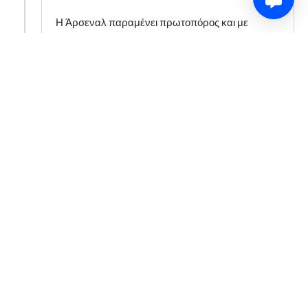
Η Άρσεναλ παραμένει πρωτοπόρος και με
εκπληκτική εμφάνιση σκορπά την δεύτερη
Τότεναμ...
Share
4 years ago
Λίγο πριν την λήξη η κατοχή υπέρ της Άρσεναλ
βρίσκεται στο 65-35%, ενώ τα σουτ προς την
εστία υπέρ-κατά στα 29-10!
Updated: 4 years ago
Share
4 years ago
Απίστευο χαϊλάιτ με «ποδιά» του Σαλιμπά στον