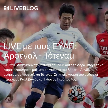
LΙVE με τους ΕΥΑΠ:
Άρσεναλ - Τότεναμ
Οι ΕΥΑΠ συνεχίζουν τα ζωντανά άρθρα κι αυτή τη φορά μπορείτε να
παρακολουθήσετε μαζί μας το ντέρμπι του Βόρειου Λονδίνου
ανάμεσα σε Άρσεναλ και Τότεναμ. Στην περιγραφή του αγώνα οι
Γεράσιμος Καλλιβωκάς και Γιώργος Πενόπουλος.