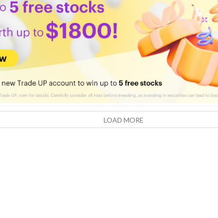
LOAD MORE
Live Blog
Live Events
App
Virtual Event