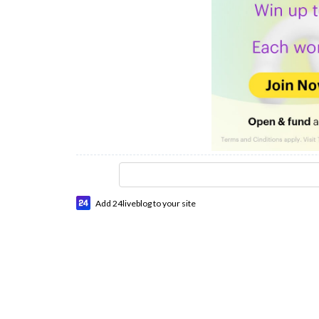
Add 24liveblog to your site