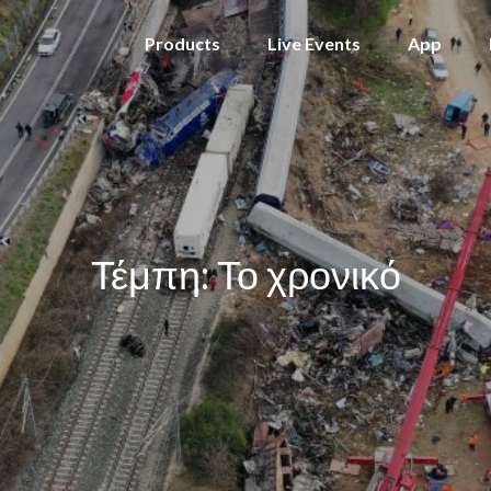
Products
Live Events
App
Τέμπη: Το χρονικό