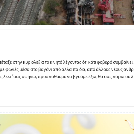
ξε στην κυριολεξία το κινητό λέγοντας ότι κάτι φοβερό συμβαίνει. Το π
με φωνές μέσα στο βαγόνι από άλλα παιδιά, από άλλους νέους ανθρ
άς λέει “σας αφήνω, προσπαθούμε να βγούμε έξω, θα σας πάρω σε λί