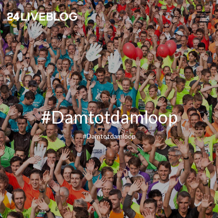
#Damtotdamloop
#Damtotdamloop