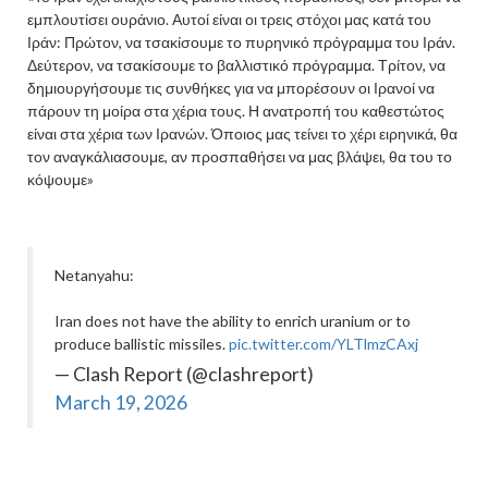
εμπλουτίσει ουράνιο. Αυτοί είναι οι τρεις στόχοι μας κατά του
Ιράν: Πρώτον, να τσακίσουμε το πυρηνικό πρόγραμμα του Ιράν.
Δεύτερον, να τσακίσουμε το βαλλιστικό πρόγραμμα. Τρίτον, να
δημιουργήσουμε τις συνθήκες για να μπορέσουν οι Ιρανοί να
πάρουν τη μοίρα στα χέρια τους. Η ανατροπή του καθεστώτος
είναι στα χέρια των Ιρανών. Όποιος μας τείνει το χέρι ειρηνικά, θα
τον αναγκάλιασουμε, αν προσπαθήσει να μας βλάψει, θα του το
κόψουμε»
Netanyahu:
Iran does not have the ability to enrich uranium or to
produce ballistic missiles.
pic.twitter.com/YLTlmzCAxj
— Clash Report (@clashreport)
March 19, 2026