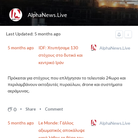
AlphaNews.Live
Last Updated: 5 months ago
↓
5 months ago
IDF: Χτυπήσαμε 130
AlphaNews.Live
στόχους στο δυτικό και
κεντρικό Ιράν
Πρόκειται για στόχους που επλήγησαν το τελευταίο 24ωρο και
περιλαμβάνουν εκτοξευτές πυραύλων, drone και συστήματα
αεράμυνας.
0
Share
Comment
5 months ago
Le Monde: Γάλλος
AlphaNews.Live
αξιωματικός αποκάλυψε
κατά λάθος τη θέση του