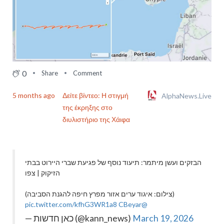
0
Share
Comment
5 months ago
Δείτε βίντεο: Η στιγμή
AlphaNews.Live
της έκρηξης στο
διυλιστήριο της Χάιφα
הבזקים ועשן מיתמר: תיעוד נוסף של פגיעת שברי היירוט בבתי
הזיקוק | צפו
(צילום: איגוד ערים אזור מפרץ חיפה להגנת הסביבה)
pic.twitter.com/kfhG3WR1a8
@CBeyar
— כאן חדשות (@kann_news)
March 19, 2026