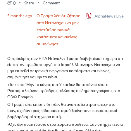
0
Share
Comment
5 months ago
Ο Τραμπ λέει ότι ζήτησε
AlphaNews.Live
από Νετανιάχου να μην
επιτεθεί σε ιρανικά
κοιτάσματα και εκείνος
συμφώνησε
Ο πρόεδρος των ΗΠΑ Ντόναλντ Τραμπ διαβεβαίωσε σήμερα ότι
είπε στον πρωθυπουργό του Ισραήλ Μπενιαμίν Νετανιάχου να
μην επιτεθεί σε ιρανικά ενεργειακά κοιτάσματα και εκείνος
συμφώνησε να μην το κάνει.
«Του είπα 'Μην το κάνεις αυτό' και δεν θα το κάνει» είπε ο
Ρεπουμπλικάνος πρόεδρος μιλώντας σε δημοσιογράφους στο
Οβάλ Γραφείο.
Ο Τραμπ είπε επίσης ότι «δεν θα αναπτύξει στρατιώτες» στο
Ιράν, σχεδόν τρεις εβδομάδες αφού ξεκίνησαν οι αεροπορικοί
βομβαρδισμοί στη χώρα αυτή.
«Όχι, δεν αναπτύσσω στρατεύματα πουθενά. Εάν υπήρχε τέτοια
περίπτωση, ασφαλώς δεν θα σας το έλεγα. Αλλά δεν