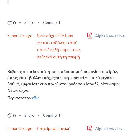
0
Share
Comment
5 months ago
Νετανιάχου: Το Ιράν
AlphaNews.Live
είναι πιο αδύναμο από
ποτέ, δεν ξέρουμε ποιος
κυβερνά αυτή τη στιγμή
Βέβαιος ότι οι δυνατότητες εμπλουτισμού ουρανίου του Ιράν,
όπως και οι βαλλιστικές, έχουν περιοριστεί σε πολύ μεγάλο
βαθμό, εμφανίστηκε ο πρωθυπουργός του Ισραήλ, Μπένιαμιν
Νετανιάχου.
Περισσότερα
εδώ
0
Share
Comment
5 months ago
Επιχείρηση Τυφλή
AlphaNews.Live