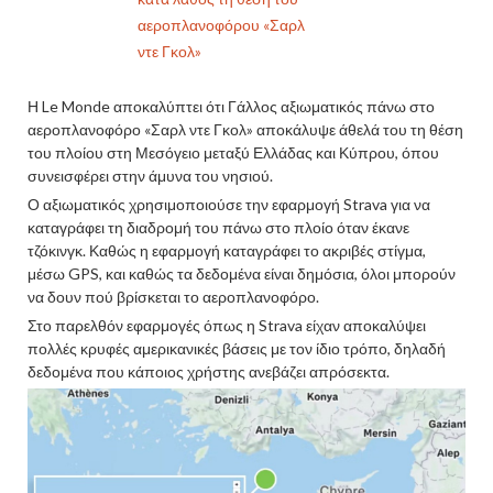
αεροπλανοφόρου «Σαρλ
ντε Γκολ»
Η Le Monde αποκαλύπτει ότι Γάλλος αξιωματικός πάνω στο
αεροπλανοφόρο «Σαρλ ντε Γκολ» αποκάλυψε άθελά του τη θέση
του πλοίου στη Μεσόγειο μεταξύ Ελλάδας και Κύπρου, όπου
συνεισφέρει στην άμυνα του νησιού.
Ο αξιωματικός χρησιμοποιούσε την εφαρμογή Strava για να
καταγράφει τη διαδρομή του πάνω στο πλοίο όταν έκανε
τζόκινγκ. Καθώς η εφαρμογή καταγράφει το ακριβές στίγμα,
μέσω GPS, και καθώς τα δεδομένα είναι δημόσια, όλοι μπορούν
να δουν πού βρίσκεται το αεροπλανοφόρο.
Στο παρελθόν εφαρμογές όπως η Strava είχαν αποκαλύψει
πολλές κρυφές αμερικανικές βάσεις με τον ίδιο τρόπο, δηλαδή
δεδομένα που κάποιος χρήστης ανεβάζει απρόσεκτα.