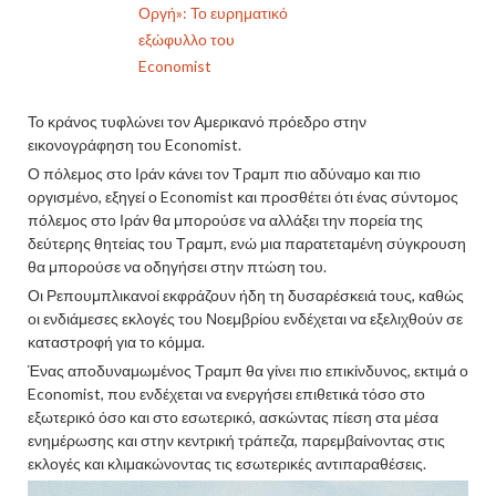
Οργή»: Το ευρηματικό
εξώφυλλο του
Economist
Το κράνος τυφλώνει τον Αμερικανό πρόεδρο στην
εικονογράφηση του Economist.
Ο πόλεμος στο Ιράν κάνει τον Τραμπ πιο αδύναμο και πιο
οργισμένο, εξηγεί ο Economist και προσθέτει ότι ένας σύντομος
πόλεμος στο Ιράν θα μπορούσε να αλλάξει την πορεία της
δεύτερης θητείας του Τραμπ, ενώ μια παρατεταμένη σύγκρουση
θα μπορούσε να οδηγήσει στην πτώση του.
Οι Ρεπουμπλικανοί εκφράζουν ήδη τη δυσαρέσκειά τους, καθώς
οι ενδιάμεσες εκλογές του Νοεμβρίου ενδέχεται να εξελιχθούν σε
καταστροφή για το κόμμα.
Ένας αποδυναμωμένος Τραμπ θα γίνει πιο επικίνδυνος, εκτιμά ο
Economist, που ενδέχεται να ενεργήσει επιθετικά τόσο στο
εξωτερικό όσο και στο εσωτερικό, ασκώντας πίεση στα μέσα
ενημέρωσης και στην κεντρική τράπεζα, παρεμβαίνοντας στις
εκλογές και κλιμακώνοντας τις εσωτερικές αντιπαραθέσεις.