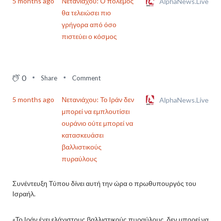
5 months ago
Νετανιάχου: Ο πόλεμος
AlphaNews.Live
θα τελειώσει πιο
γρήγορα από όσο
πιστεύει ο κόσμος
0
Share
Comment
5 months ago
Νετανιάχου: Το Ιράν δεν
AlphaNews.Live
μπορεί να εμπλουτίσει
ουράνιο ούτε μπορεί να
κατασκευάσει
βαλλιστικούς
πυραύλους
Συνέντευξη Τύπου δίνει αυτή την ώρα ο πρωθυπουργός του
Ισραήλ.
«Το Ιράν έχει ελάχιστους βαλλιστικούς πυραύλους, δεν μπορεί να