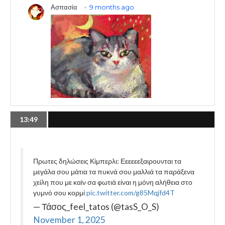
13:49
Πρωτες δηλώσεις Κίμπερλι: Εεεεεεξαιρουνται τα
μεγάλα σου μάτια τα πυκνά σου μαλλιά τα παράξενα
χείλη που με καίν σα φωτιά είναι η μόνη αλήθεια στο
γυμνό σου κορμί
pic.twitter.com/g85Mqjfd4T
— Τάσος_feel_tatos (@tasS_O_S)
November 1, 2025