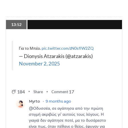
13:52
Για το Μπέο.
pic.twitter.com/zN0sfIW2ZQ
— Dionysis Atzarakis (@atzarakis)
November 2, 2025
184
17
Share
Comment