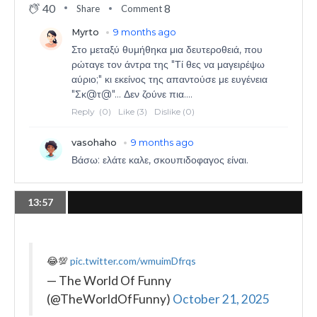
40
8
Share
Comment
13:57
😂💯
pic.twitter.com/wmuimDfrqs
— The World Of Funny
(@TheWorldOfFunny)
October 21, 2025