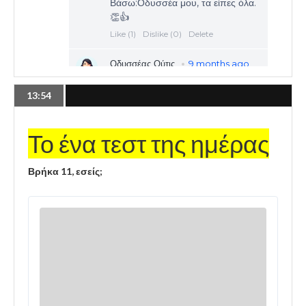
13:54
Το ένα τεστ της ημέρας
Βρήκα 11, εσείς;