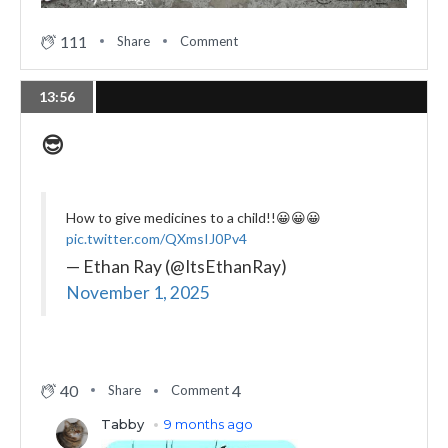
111
Share
Comment
13:56
😎
How to give medicines to a child!!😀😀😀
pic.twitter.com/QXmsIJ0Pv4
— Ethan Ray (@ItsEthanRay)
November 1, 2025
40
4
Share
Comment