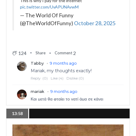
This is why I pay for the internet
pic.twitter.com/UvAPUNAvwM
— The World Of Funny
(@TheWorldOfFunny)
October 28, 2025
124
2
Share
Comment
13:58