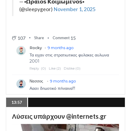
— ▪️𝝮𝞀𝝰𝝸𝝾𝘀 𝝟𝝾𝝸𝝻𝞈𝝻𝝴𝝼𝝾𝘀▪️
(@sleepygeor)
November 1, 2025
107
15
Share
Comment
13:57
Λύσεις υπάρχουν @internets.gr