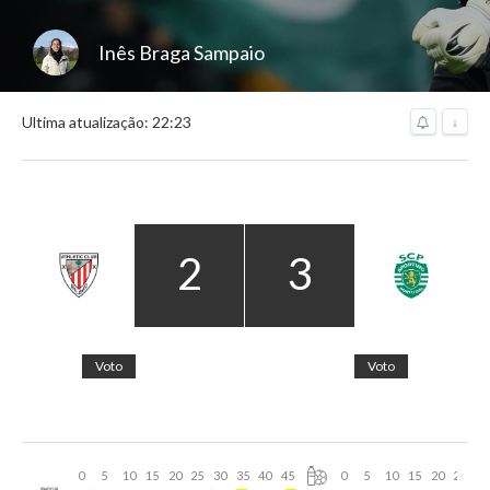
Inês Braga Sampaio
Ultima atualização: 22:23
↓
2
3
Voto
Voto
0
5
10
15
20
25
30
35
40
45
0
5
10
15
20
25
30