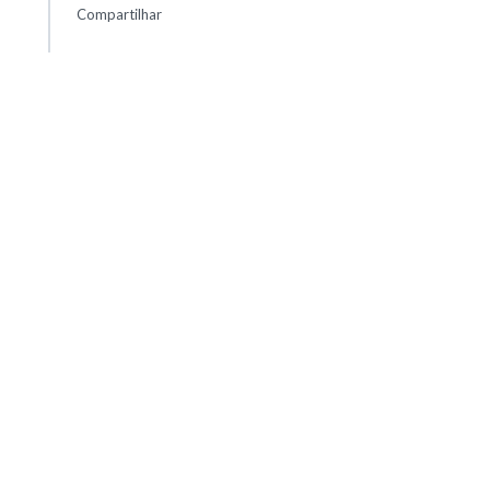
Compartilhar
Advertisement
21:57
Inês Braga Sampaio