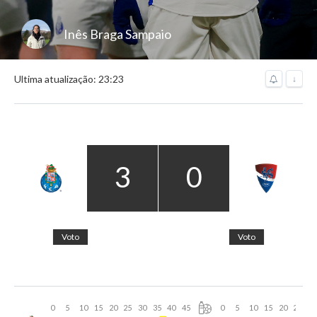
Inês Braga Sampaio
Ultima atualização: 23:23
↓
3
0
Voto
Voto
0
5
10
15
20
25
30
35
40
45
0
5
10
15
20
25
30