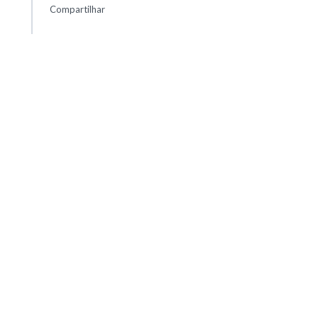
Compartilhar
Advertisement
23:23
Inês Braga Sampaio