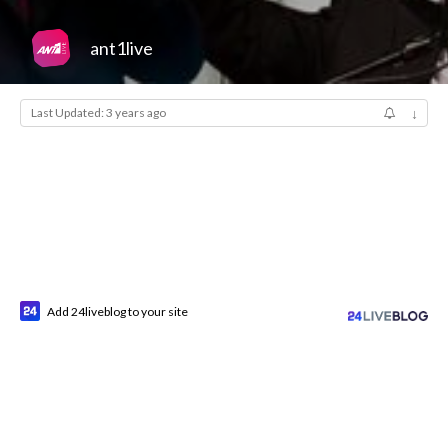
ant1live
Last Updated: 3 years ago
↓
Add 24liveblog to your site