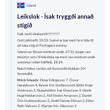
Ísland
Leikslok - Ísak tryggði annað
stigið
Ísak varði vítakastið!!!!!!!!!!
Gott jafntefli, 33:33. Ísalnd er þar með fyrst liða til
að taka stig af Portúgal á mótinu.
Ísland var fjórum mörkum undir, 27:31, þegar sex
mínútur voru til leiksloka og mest sex mörkum undir
snemma í síðari hálfleik, 18:24.
Næsti leikur verður við Austurríki klukkan 10 í
fyrramálið.
Mörk Íslands:
Elmar Erlingsson 7, Össur
Haraldsson 4, Reynir Þór Stefánsson4, Birkir Snær
Steinsson 3, Skarphéðinn Ívar Einarsson 3, Hinrik
Hugi Heiðarsson 2, Atli Steinn Arnarson 2, Daníel
Örn Guðmundsson 2, Andri Fannar Elísson 2, Eiður
Rafn Valsson 2, Kjartan Þór Júlíusson 1.