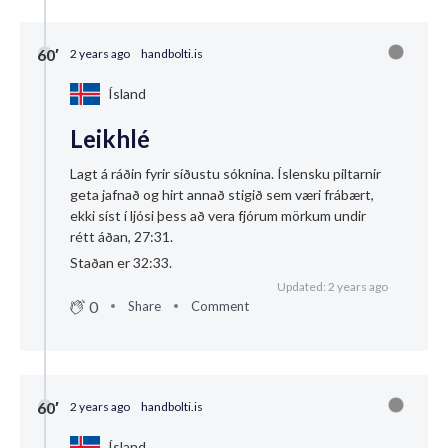
60′
2 years ago
handbolti.is
Ísland
Leikhlé
Lagt á ráðin fyrir síðustu sóknina. Íslensku piltarnir
geta jafnað og hirt annað stigið sem væri frábært,
ekki síst í ljósi þess að vera fjórum mörkum undir
rétt áðan, 27:31.
Staðan er 32:33.
Updated: 2 years ago
0
Share
Comment
60′
2 years ago
handbolti.is
Ísland