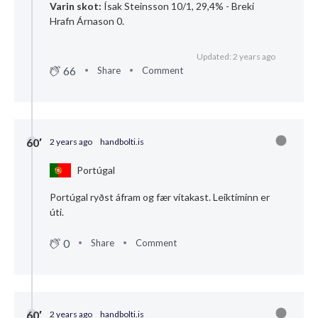
Varin skot:
Ísak Steinsson 10/1, 29,4% - Breki
Hrafn Árnason 0.
Updated: 2 years ago
66
Share
Comment
60′
2 years ago
handbolti.is
Portúgal
Portúgal ryðst áfram og fær vítakast. Leiktíminn er
úti.
0
Share
Comment
60′
2 years ago
handbolti.is