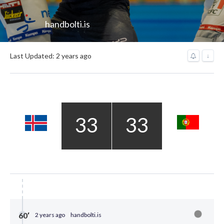
handbolti.is
Last Updated: 2 years ago
↓
33
33
60′
2 years ago
handbolti.is