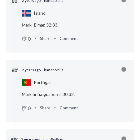
60′
2 years ago
handbolti.is
Ísland
Mark -Elmar, 32:33.
0
Share
Comment
60′
2 years ago
handbolti.is
Portúgal
Mark úr hægra horni, 30:32.
0
Share
Comment
59′
2 years ago
handbolti.is