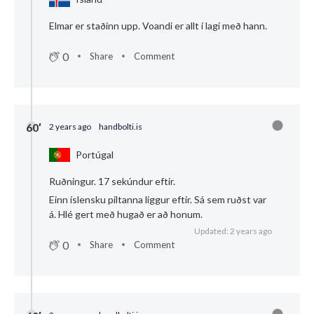
Elmar er staðinn upp. Voandi er allt í lagi með hann.
0
Share
Comment
60′
2 years ago
handbolti.is
Portúgal
Ruðningur. 17 sekúndur eftir.
Einn íslensku piltanna liggur eftir. Sá sem ruðst var
á. Hlé gert með hugað er að honum.
Updated: 2 years ago
0
Share
Comment