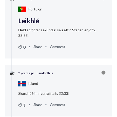
Portúgal
Leikhlé
Held að fjórar sekúndur séu eftir. Staðan er jöfn,
33:33.
0
Share
Comment
60′
2 years ago
handbolti.is
Ísland
Skarphéðinn Ívar jafnaði, 33:33!
1
Share
Comment