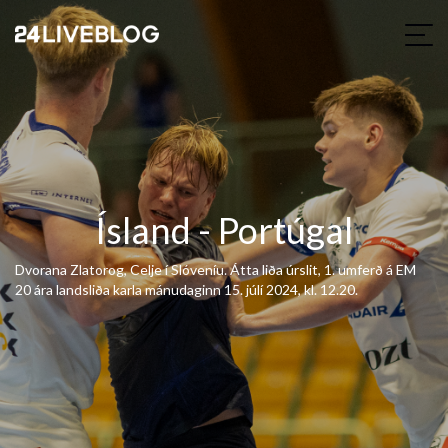
Ísland - Portúgal
Dvorana Zlatorog, Celje í Slóveníu. Átta liða úrslit, 1. umferð á EM
20 ára landsliða karla mánudaginn 15. júlí 2024, kl. 12.20.