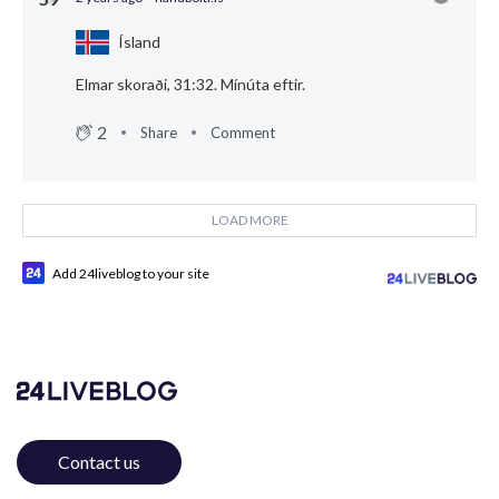
Ísland
Elmar skoraði, 31:32. Mínúta eftir.
2
Share
Comment
LOAD MORE
Add 24liveblog to your site
Contact us