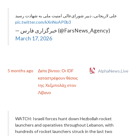
علی لاریجانی، دبیر شورای‌عالی امنیت ملی به شهادت رسید
pic.twitter.com/kXnNoAP0b3
— خبرگزاری فارس (@FarsNews_Agency)
March 17, 2026
5 months ago
Δείτε βίντεο: Οι IDF
AlphaNews.Live
καταστρέφουν θέσεις
της Χεζμπολάχ στον
Λίβανο
WATCH: Israeli forces hunt down Hezbollah rocket
launchers and operatives throughout Lebanon, with
hundreds of rocket launchers struck in the last two