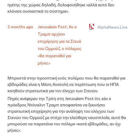
ηγέτης της χώρας δηλαδή, δολοφονήθηκε «αλλά αυτό δεν
κλόνισε ουσιαστικά το σύστημα».
5 months ago
Jerusalem Post: Αν ο
AlphaNews.Live
Τραμπ αρχίσει
επιχείρηση για τα Στενά
του Ορμούζ, ο πόλεμος
«θα παραταθεί για
μήνες»
Μπροστά στην προοπτική ενός πολέμου που θα παραταθεί για
εβδομάδες είναι η Μέση Ανατολή σε περίπτωση που οι ΗΠΑ
κινηθούν στρατιωτικά για τον έλεγχο των Στενών.
Πηγές ανέφεραν την Τρίτη στη Jerusalem Post ότι, εάν ο
πρόεδρος Ντόναλντ Τραμπ αποφασίσει να ξεκινήσει
στρατιωτική επιχείρηση για την ανάληψη του ελέγχου των
Στενών του Ορμούζ με στόχο την ελεύθερη ναυσιπλοΐα, αυτό θα
μπορούσε να παρατείνει τον πόλεμο «κατά εβδομάδες, αν όχι
μήνες».