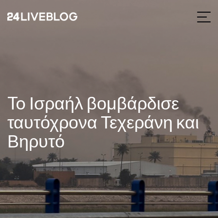
To Ισραήλ βομβάρδισε
ταυτόχρονα Τεχεράνη και
Βηρυτό