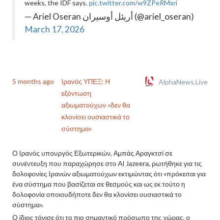
weeks, the IDF says.
pic.twitter.com/w9ZPeRMxri
— Ariel Oseran أريئل أوسيران (@ariel_oseran)
March 17, 2026
5 months ago
Ιρανός ΥΠΕΞ: Η
AlphaNews.Live
εξόντωση
αξιωματούχων «δεν θα
κλονίσει ουσιαστικά το
σύστημα»
Ο Ιρανός υπουργός Εξωτερικών, Αμπάς Αραγκτσί σε
συνέντευξη που παραχώρησε στο Al Jazeera, ρωτήθηκε για τις
δολοφονίες Ιρανών αξιωματούχων εκτιμώντας ότι «πρόκειται για
ένα σύστημα που βασίζεται σε θεσμούς και ως εκ τούτο η
δολοφονία οποιουδήποτε δεν θα κλονίσει ουσιαστικά το
σύστημα».
Ο ίδιος τόνισε ότι το πιο σημαντικό πρόσωπο της χώρας, ο