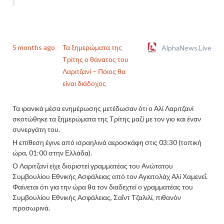
5 months ago
Τα ξημερώματα της
AlphaNews.Live
Τρίτης ο θάνατος του
Λαριτζανί – Ποιος θα
είναι διάδοχος
Τα ιρανικά μέσα ενημέρωσης μετέδωσαν ότι ο Αλί Λαριτζανί
σκοτώθηκε τα ξημερώματα της Τρίτης μαζί με τον γιο και έναν
συνεργάτη του.
Η επίθεση έγινε από ισραηλινά αεροσκάφη στις 03:30 (τοπική
ώρα, 01:00 στην Ελλάδα).
Ο Λαριτζανί είχε διοριστεί γραμματέας του Ανώτατου
Συμβουλίου Εθνικής Ασφάλειας από τον Αγιατολάχ Αλί Χαμενεΐ.
Φαίνεται ότι για την ώρα θα τον διαδεχτεί ο γραμματέας του
Συμβουλίου Εθνικής Ασφάλειας, Σαΐντ Τζαλιλί, πιθανόν
προσωρινά.