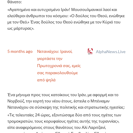
θάνατο:
«Αγαπημένο και ευτυχισμένο Ιράν! Μουσουλμανικοί λαοί και
ελεύθεροι άνθρωποι του κόσμου: «Ο δούλος του Θεού, ενώθηκε
με τον Θεό.» Ένας δούλος του Θεού ενώθηκε με τον Κύριό του
ως μάρτυρας».
5 months ago
Νετανιάχου: Ιρανοί,
AlphaNews.Live
γιορτάστε την
Πρωτοχρονιά σας, εμείς
σας παρακολουθούμε
από ψηλά
Ένα μήνυμα προς τους κατοίκους του Ιράν, με αφορμή και το
Νορβούζ, την εορτή του νέου έτους, έστειλε ο Μπένιαμιν
Νετανιάχου σε σύσκεψη της πολιτικής και στρατιωτικής ηγεσίας:
«Τις τελευταίες 24 ώρες, εξοντώσαμε δύο από τους ηγέτες των
τρομοκρατών, τους κορυφαίους ηγέτες αυτής της τυραννίας»,
είπε αναφερόμενος στους θανάτους του Αλί Λαριτζανί,