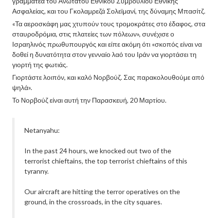
γραμματέα του Ανώτατου Εθνικού Συμβουλίου Εθνικής
Ασφαλείας, και του Γκολαμρεζά Σολεϊμανί, της δύναμης Μπασίτζ.
«Τα αεροσκάφη μας χτυπούν τους τρομοκράτες στο έδαφος, στα
σταυροδρόμια, στις πλατείες των πόλεων», συνέχισε ο
Ισραηλινός πρωθυπουργός και είπε ακόμη ότι «σκοπός είναι να
δοθεί η δυνατότητα στον γενναίο λαό του Ιράν να γιορτάσει τη
γιορτή της φωτιάς.
Γιορτάστε λοιπόν, και καλό Νορβούζ. Σας παρακολουθούμε από
ψηλά».
Το Νορβούζ είναι αυτή την Παρασκευή, 20 Μαρτίου.
Netanyahu:
In the past 24 hours, we knocked out two of the
terrorist chieftains, the top terrorist chieftains of this
tyranny.
Our aircraft are hitting the terror operatives on the
ground, in the crossroads, in the city squares.