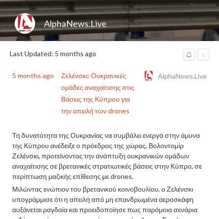
AlphaNews.Live
Last Updated: 5 months ago
↓
5 months ago
Ζελένσκι: Ουκρανικές
AlphaNews.Live
ομάδες αναχαίτισης στις
Βάσεις της Κύπρου για
την απειλή των drones
Τη δυνατότητα της Ουκρανίας να συμβάλει ενεργά στην άμυνα
της Κύπρου ανέδειξε ο πρόεδρος της χώρας, Βολοντομίρ
Ζελένσκι, προτείνοντας την ανάπτυξη ουκρανικών ομάδων
αναχαίτισης σε βρετανικές στρατιωτικές βάσεις στην Κύπρο, σε
περίπτωση μαζικής επίθεσης με drones.
Μιλώντας ενώπιον του βρετανικού κοινοβουλίου, ο Ζελένσκι
υπογράμμισε ότι η απειλή από μη επανδρωμένα αεροσκάφη
αυξάνεται ραγδαία και προειδοποίησε πως παρόμοια σενάρια