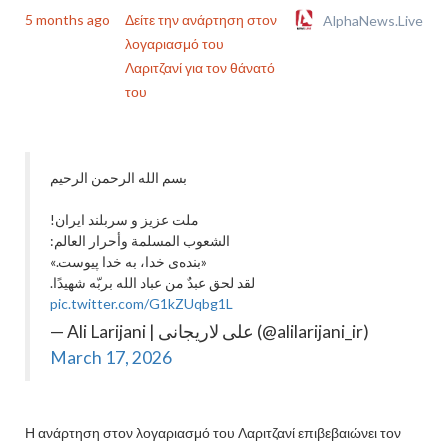
5 months ago
Δείτε την ανάρτηση στον
AlphaNews.Live
λογαριασμό του
Λαριτζανί για τον θάνατό
του
بسم الله الرحمن الرحیم
ملت عزیز و سربلند ایران!
الشعوب المسلمة وأحرار العالم:
«بنده‌ی خدا، به خدا پیوست.»
لقد لحق عبدٌ من عباد الله بربّه شهيدًا.
pic.twitter.com/G1kZUqbg1L
— Ali Larijani | علی لاریجانی (@alilarijani_ir)
March 17, 2026
Η ανάρτηση στον λογαριασμό του Λαριτζανί επιβεβαιώνει τον