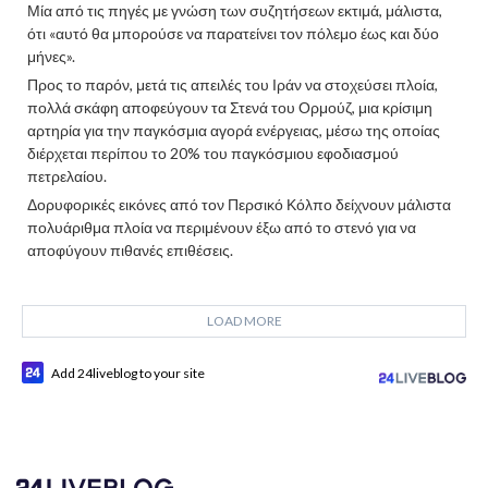
Μία από τις πηγές με γνώση των συζητήσεων εκτιμά, μάλιστα,
ότι «αυτό θα μπορούσε να παρατείνει τον πόλεμο έως και δύο
μήνες».
Προς το παρόν, μετά τις απειλές του Ιράν να στοχεύσει πλοία,
πολλά σκάφη αποφεύγουν τα Στενά του Ορμούζ, μια κρίσιμη
αρτηρία για την παγκόσμια αγορά ενέργειας, μέσω της οποίας
διέρχεται περίπου το 20% του παγκόσμιου εφοδιασμού
πετρελαίου.
Δορυφορικές εικόνες από τον Περσικό Κόλπο δείχνουν μάλιστα
πολυάριθμα πλοία να περιμένουν έξω από το στενό για να
αποφύγουν πιθανές επιθέσεις.
LOAD MORE
Add 24liveblog to your site