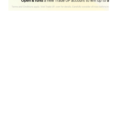
23:12
Inês Braga Sampaio
Veja o resumo do encontro
Desta vez Suárez não perdoou e os leões
chegaram à vantagem 🤩
#sporttvportugal
#CHAMPIONSnaSPORTTV
#UEFAChampionsLeague
#SportingCP
#PSG
pic.twitter.com/6F0odkunJR
— sport tv (@sporttvportugal)
January 20, 2026