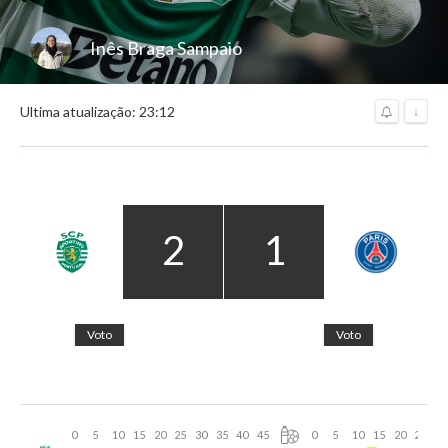
Inês Braga Sampaio
Ultima atualização: 23:12
↓
2
1
Voto
Voto
0
5
10
15
20
25
30
35
40
45
0
5
10
15
20
25
30