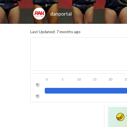
danportal
Last Updated: 7 months ago
0
5
10
15
20
2