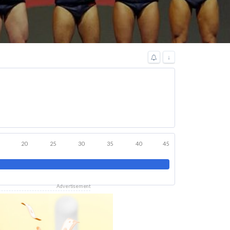
↓
20
25
30
35
40
45
Advertisement