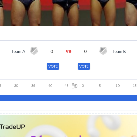
Team A
0
0
Team B
VOTE
VOTE
5
30
35
40
45
0
5
10
15