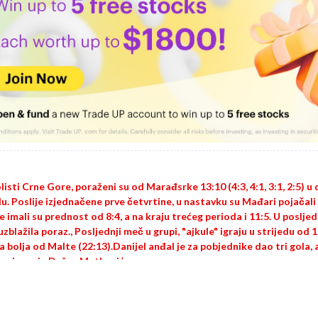
isti Crne Gore, poraženi su od Marađsrke 13:10 (4:3, 4:1, 3:1, 2:5) 
. Poslije izjednačene prve četvrtine, u nastavku su Mađari pojačali 
 imali su prednost od 8:4, a na kraju trećeg perioda i 11:5. U poslje
uzblažila poraz., Posljednji meč u grupi, "ajkule" igraju u strijedu od 
ila bolja od Malte (22:13).Danijel anđal je za pobjednike dao tri gola,
re imao je Dušan Matković.
Share
Comment