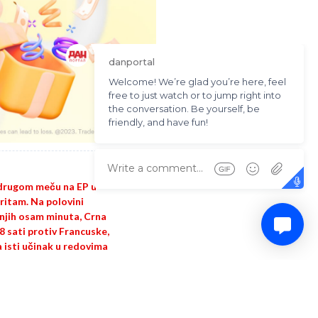
u drugom meču na EP u
ritam. Na polovini
dnjih osam minuta, Crna
18 sati protiv Francuske,
 a isti učinak u redovima
Updated: 7 months ago