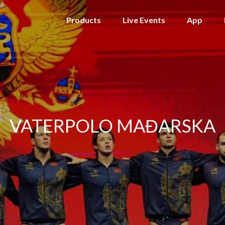
Products
Live Events
App
VATERPOLO MAĐARSKA