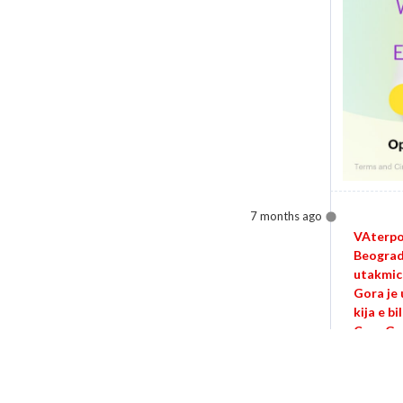
7 months ago
VAterpol
Beogradu
utakmice
Gora je 
kija e b
Crne Go
0